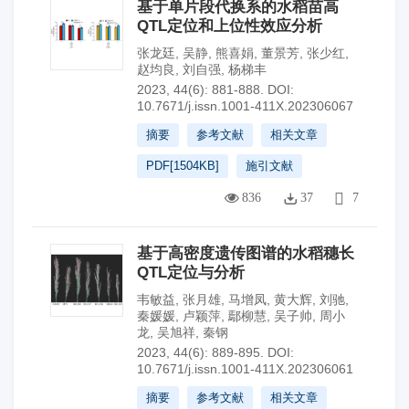
基于单片段代换系的水稻苗高
QTL定位和上位性效应分析
张龙廷
,
吴静
,
熊喜娟
,
董景芳
,
张少红
,
赵均良
,
刘自强
,
杨梯丰
2023, 44(6): 881-888.
DOI:
10.7671/j.issn.1001-411X.202306067
摘要
参考文献
相关文章
PDF[
1504KB
]
施引文献
836
37
7
基于高密度遗传图谱的水稻穗长
QTL定位与分析
韦敏益
,
张月雄
,
马增凤
,
黄大辉
,
刘驰
,
秦媛媛
,
卢颖萍
,
鄢柳慧
,
吴子帅
,
周小
龙
,
吴旭祥
,
秦钢
2023, 44(6): 889-895.
DOI:
10.7671/j.issn.1001-411X.202306061
摘要
参考文献
相关文章