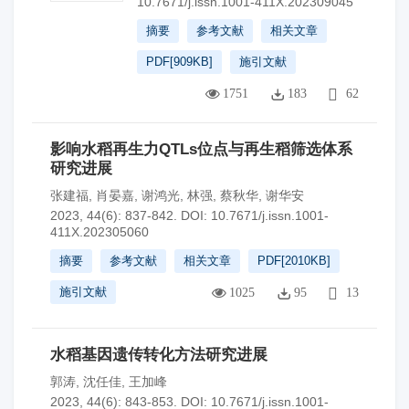
10.7671/j.issn.1001-411X.202309045
摘要
参考文献
相关文章
PDF[
909KB
]
施引文献
1751
183
62
影响水稻再生力QTLs位点与再生稻筛选体系
研究进展
张建福
,
肖晏嘉
,
谢鸿光
,
林强
,
蔡秋华
,
谢华安
2023, 44(6): 837-842.
DOI:
10.7671/j.issn.1001-
411X.202305060
摘要
参考文献
相关文章
PDF[
2010KB
]
施引文献
1025
95
13
水稻基因遗传转化方法研究进展
郭涛
,
沈任佳
,
王加峰
2023, 44(6): 843-853.
DOI:
10.7671/j.issn.1001-