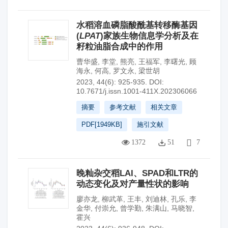
水稻溶血磷脂酸酰基转移酶基因
(
LPAT
)家族生物信息学分析及在
籽粒油脂合成中的作用
曹华盛
,
李堂
,
熊亮
,
王福军
,
李曙光
,
顾
海永
,
何高
,
罗文永
,
梁世胡
2023, 44(6): 925-935.
DOI:
10.7671/j.issn.1001-411X.202306066
摘要
参考文献
相关文章
PDF[
1949KB
]
施引文献
1372
51
7
晚籼杂交稻LAI、SPAD和LTR的
动态变化及对产量性状的影响
廖亦龙
,
柳武革
,
王丰
,
刘迪林
,
孔乐
,
李
金华
,
付崇允
,
曾学勤
,
朱满山
,
马晓智
,
霍兴