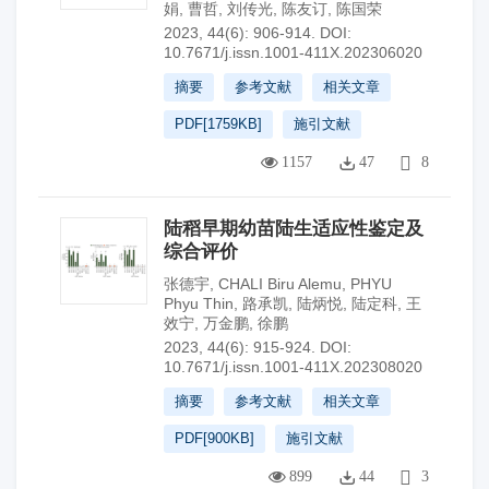
娟
,
曹哲
,
刘传光
,
陈友订
,
陈国荣
2023, 44(6): 906-914.
DOI:
10.7671/j.issn.1001-411X.202306020
摘要
参考文献
相关文章
PDF[
1759KB
]
施引文献
1157
47
8
陆稻早期幼苗陆生适应性鉴定及
综合评价
张德宇
,
CHALI Biru Alemu
,
PHYU
Phyu Thin
,
路承凯
,
陆炳悦
,
陆定科
,
王
效宁
,
万金鹏
,
徐鹏
2023, 44(6): 915-924.
DOI:
10.7671/j.issn.1001-411X.202308020
摘要
参考文献
相关文章
PDF[
900KB
]
施引文献
899
44
3