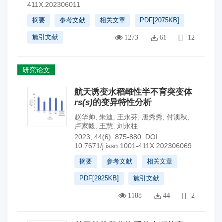
411X.202306011
摘要
参考文献
相关文章
PDF[
2075KB
]
施引文献
1273
61
12
研究论文
航天诱变水稻雌性半不育突变体
rs(s)
的变异特性分析
赵华帅
,
朱迪
,
王永芬
,
唐秀秀
,
付澳秋
,
卢家毅
,
王慧
,
刘永柱
2023, 44(6): 875-880.
DOI:
10.7671/j.issn.1001-411X.202306069
摘要
参考文献
相关文章
PDF[
2925KB
]
施引文献
1188
44
2