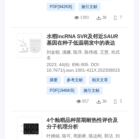
PDF[
942KB
]
施引文献
1393
38
7
水稻lncRNA SVR及邻近
SAUR
基因在种子低温萌发中的表达
刘金朝
,
浦娜
,
陈淳
,
陈伟雄
,
王慧
,
肖武
名
2023, 44(6): 896-905.
DOI:
10.7671/j.issn.1001-411X.202308015
摘要
参考文献
相关文章
PDF[
1946KB
]
施引文献
957
30
5
4个籼稻品种苗期耐热性评价及
分子机理分析
叶婵娟
,
陈可
,
周新桥
,
陈达刚
,
郭洁
,
刘