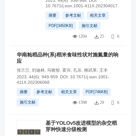
2023, 44(6): 936-948.
DOI:
10.7671/j.issn.1001-411X.202304017
摘要
参考文献
相关文章
PDF[
3450KB
]
施引文献
1204
25
6
华南籼稻品种(系)稻米食味性状对施氮量的响
应
张兰兰
,
刘迪林
,
马晓智
,
霍兴
,
孔乐
,
柳武革
,
王丰
2023, 44(6): 949-959.
DOI:
10.7671/j.issn.1001-
411X.202306068
摘要
参考文献
相关文章
PDF[
746KB
]
施引文献
1398
29
6
基于YOLOv5改进模型的杂交稻
芽种快速分级检测