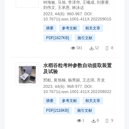
钟海敏
,
马旭
,
李泽华
,
王曦成
,
刘赛赛
,
刘伟文
,
王承恩
,
林泳达
2023, 44(6): 960-967.
DOI:
10.7671/j.issn.1001-411X.202209015
摘要
参考文献
相关文章
PDF[
1627KB
]
施引文献
581
52
8
水稻谷粒考种参数自动提取装置
及试验
邢航
,
黄旭楠
,
杨秀丽
,
王志琪
,
齐龙
2023, 44(6): 968-977.
DOI:
10.7671/j.issn.1001-411X.202208022
摘要
参考文献
相关文章
PDF[
2116KB
]
施引文献
1
0
9