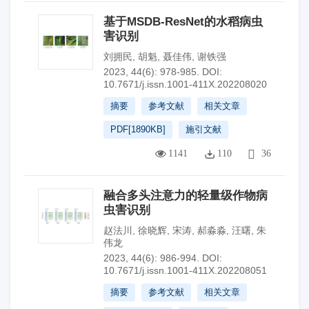
基于MSDB-ResNet的水稻病虫
害识别
刘拥民
,
胡魁
,
聂佳伟
,
谢铁强
2023, 44(6): 978-985.
DOI:
10.7671/j.issn.1001-411X.202208020
摘要
参考文献
相关文章
PDF[
1890KB
]
施引文献
1141
110
36
融合多头注意力的轻量级作物病
虫害识别
赵法川
,
徐晓辉
,
宋涛
,
郝淼淼
,
汪曙
,
朱
伟龙
2023, 44(6): 986-994.
DOI:
10.7671/j.issn.1001-411X.202208051
摘要
参考文献
相关文章