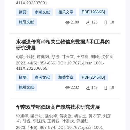
411X.202307001
摘要
参考文献
相关文章
PDF[
1966KB
]
施引文献
2180
123
18
水稻遗传育种相关生物信息数据库和工具的
研究进展
彭歆
,
钱乾
,
谭健韬
,
彭波
,
甘玉立
,
王成睿
,
刘琦
,
沈梦圆
2023, 44(6): 854-866.
DOI:
10.7671/j.issn.1001-
411X.202306065
摘要
参考文献
相关文章
PDF[
2045KB
]
施引文献
2232
149
10
华南双季稻低碳高产栽培技术研究进展
钟旭华
,
梁开明
,
潘俊峰
,
傅友强
,
胡香玉
,
黄农荣
,
刘彦
卓
,
胡锐
,
李妹娟
,
王昕钰
,
叶群欢
,
尹媛红
2023, 44(6): 867-874.
DOI:
10.7671/j.issn.1001-