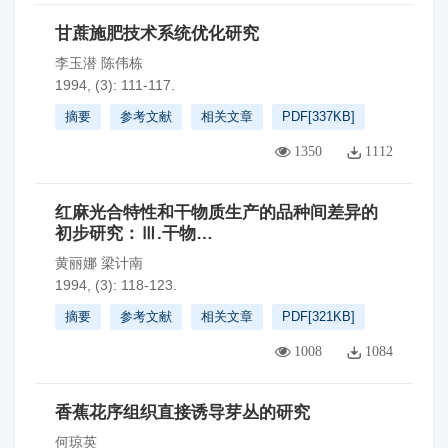
甘蔗施肥技术系统优化研究
李玉潜 陈伟栋
1994, (3): 111-117.
摘要
参考文献
相关文章
PDF[
337KB
]
1350
1112
红麻光合特性和干物质生产的品种间差异的
初步研究：Ⅲ.干物…
黄丽娜 梁计南
1994, (3): 118-123.
摘要
参考文献
相关文章
PDF[
321KB
]
1008
1084
香蕉花序组织直接诱导芽丛的研究
何琼英