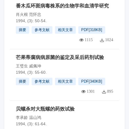
番木瓜环斑病毒株系的生物学和血清学研究
肖火根 范怀忠
1994, (3): 50-54.
摘要
参考文献
相关文章
PDF[
318KB
]
1115
1024
芒果蒂腐病病原菌的鉴定及采后药剂试验
王璧生 戚佩坤
1994, (3): 55-60.
摘要
参考文献
相关文章
PDF[
340KB
]
1301
895
贝螺杀对大瓶螺的药效试验
李承龄 温山鸿
1994, (3): 61-64.