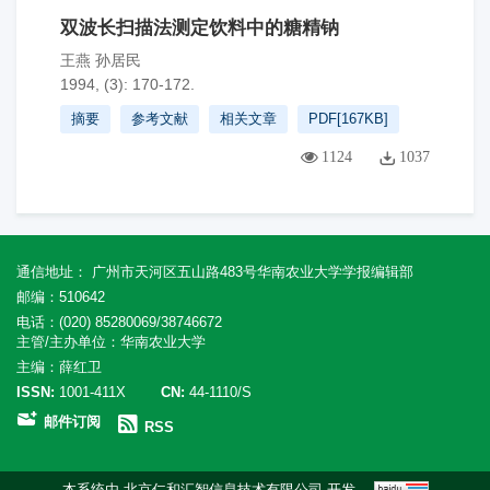
双波长扫描法测定饮料中的糖精钠
王燕 孙居民
1994, (3): 170-172.
摘要
参考文献
相关文章
PDF[
167KB
]
1124
1037
通信地址： 广州市天河区五山路483号华南农业大学学报编辑部
邮编：510642
电话：(020) 85280069/38746672
主管/主办单位：华南农业大学
主编：薛红卫
ISSN:
1001-411X
CN:
44-1110/S
邮件订阅
RSS
本系统由
北京仁和汇智信息技术有限公司
开发