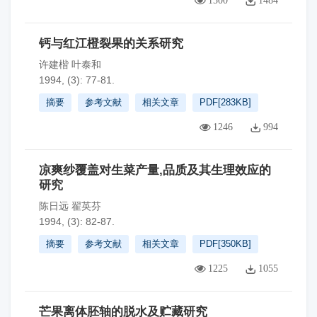
1500
1484
钙与红江橙裂果的关系研究
许建楷 叶泰和
1994, (3): 77-81.
摘要
参考文献
相关文章
PDF[
283KB
]
1246
994
凉爽纱覆盖对生菜产量,品质及其生理效应的
研究
陈日远 翟英芬
1994, (3): 82-87.
摘要
参考文献
相关文章
PDF[
350KB
]
1225
1055
芒果离体胚轴的脱水及贮藏研究