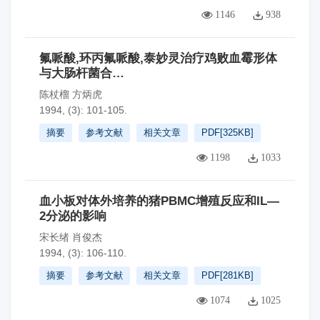
1146
938
氟哌酸,环丙氟哌酸,泰妙灵治疗鸡败血霉形体
与大肠杆菌合…
陈杖榴 方炳虎
1994, (3): 101-105.
摘要
参考文献
相关文章
PDF[
325KB
]
1198
1033
血小板对体外培养的猪PBMC增殖反应和IL—
2分泌的影响
宋长绪 肖俊杰
1994, (3): 106-110.
摘要
参考文献
相关文章
PDF[
281KB
]
1074
1025