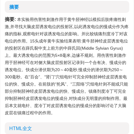
摘要
摘要:
本实验用伤害性刺激作用于黄牛胫神经以模拟后肢疼痛性刺
激,并寻找大脑皮层诱发电位的投射区,以此诱发电位的慢成分作为疼
痛的指标,观察电针对该诱发电位的影响。并比较镇痛剂度冷丁对该
电位的作用。15头成年黄牛实验结果表明:黄牛胫神经皮层诱发电位
的投射区在薛氏裂中支上前方的中薛氏回(Middle Sylvian Gyrus)
上。最大诱发电位的范围为5×8毫米,边缘不规则。用伤害性刺激作
用于胫神经可在对侧大脑皮层投射区记录到一个合有决、慢成分的
诱发电位。快成分潜伏期为20～40毫秒,慢成分的潜伏期为250～
300毫秒。在“百会”、“肾门”穴组电针可完全抑制胫神经皮层诱发电
位的快、慢成分。在前肢的“抡风”、“三阳络”穴组电针则不能或只能
部分抑制胫神经皮层诱发电位的快、慢成分。镇痛剂度冷丁可完全
抑制胫神经皮层诱发电位的慢成分,对快成分无明显的抑制作用。最
后本文就电针、度冷丁对皮层诱发电位的慢成分的影响讨论了大脑
皮层在镇痛过程中的作用。
HTML全文