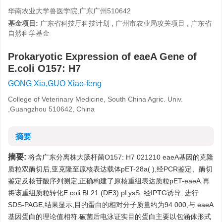
华南农业大学兽医学院,广东广州510642
基金项目:
广东省科技厅科技计划 , 广州市农业局攻关项目 , 广东省
自然科学基金
Prokaryotic Expression of eaeA Gene of
E.coli O157: H7
GONG Xia,GUO Xiao-feng
College of Veterinary Medicine, South China Agric. Univ.
,Guangzhou 510642, China
摘要
摘要:
将含广东分离株大肠杆菌O157: H7 021210 eaeA基因的克隆
质粒双酶切后,亚克隆至原核表达载体pET-28a( ),经PCR鉴定、酶切
鉴定及核苷酸序列测定,正确构建了原核重组表达质粒pET-eaeA.再
将该重组质粒转化E.coli BL21 (DE3) pLysS, 经IPTG诱导, 进行
SDS-PAGE,结果显示,目的蛋白的相对分子质量约为94 000,与 eaeA
基因蛋白的理论值相符.破菌后电泳证实目的蛋白主要以包涵体形式