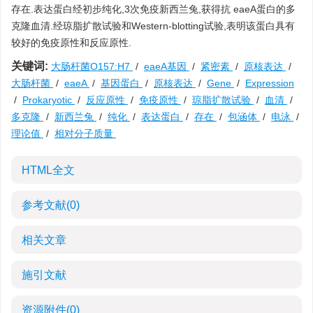
存在.表达蛋白经初步纯化,3次免疫新西兰兔,获得抗 eaeA蛋白的多
克隆血清.经琼脂扩散试验和Western-blotting试验,表明该蛋白具有
较好的免疫原性和反应原性.
关键词:
大肠杆菌O157:H7
/
eaeA基因
/
紧密素
/
原核表达
/
大肠杆菌
/
eaeA
/
基因蛋白
/
原核表达
/
Gene
/
Expression
/
Prokaryotic
/
反应原性
/
免疫原性
/
琼脂扩散试验
/
血清
/
多克隆
/
新西兰兔
/
纯化
/
表达蛋白
/
存在
/
包涵体
/
电泳
/
理论值
/
相对分子质量
HTML全文
参考文献
(0)
相关文章
施引文献
资源附件
(0)