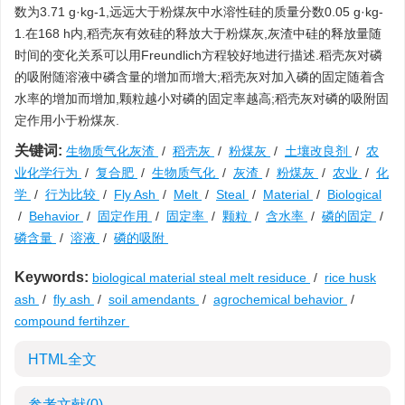
数为3.71 g·kg-1,远远大于粉煤灰中水溶性硅的质量分数0.05 g·kg-
1.在168 h内,稻壳灰有效硅的释放大于粉煤灰,灰渣中硅的释放量随
时间的变化关系可以用Freundlich方程较好地进行描述.稻壳灰对磷
的吸附随溶液中磷含量的增加而增大;稻壳灰对加入磷的固定随着含
水率的增加而增加,颗粒越小对磷的固定率越高;稻壳灰对磷的吸附固
定作用小于粉煤灰.
关键词:
生物质气化灰渣
/
稻壳灰
/
粉煤灰
/
土壤改良剂
/
农
业化学行为
/
复合肥
/
生物质气化
/
灰渣
/
粉煤灰
/
农业
/
化
学
/
行为比较
/
Fly Ash
/
Melt
/
Steal
/
Material
/
Biological
/
Behavior
/
固定作用
/
固定率
/
颗粒
/
含水率
/
磷的固定
/
磷含量
/
溶液
/
磷的吸附
Keywords:
biological material steal melt residuce
/
rice husk
ash
/
fly ash
/
soil amendants
/
agrochemical behavior
/
compound fertihzer
HTML全文
参考文献
(0)