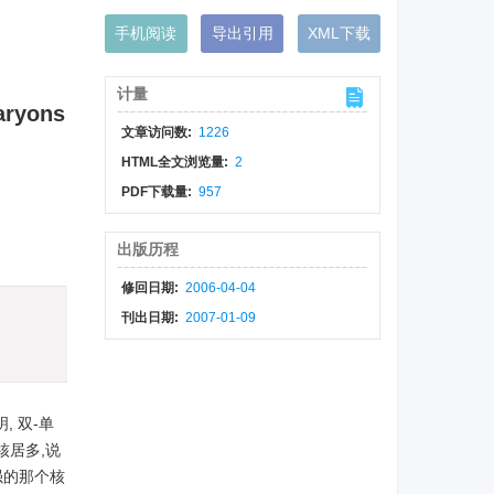
手机阅读
导出引用
XML下载
计量
aryons
文章访问数:
1226
HTML全文浏览量:
2
PDF下载量:
957
出版历程
修回日期:
2006-04-04
刊出日期:
2007-01-09
 双-单
核居多,说
强的那个核