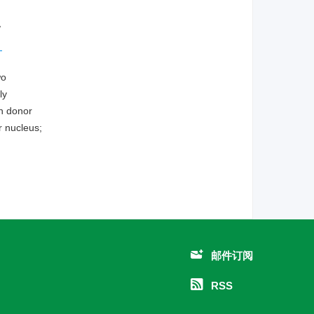
/
体
wo
ly
in donor
r nucleus;
邮件订阅
RSS