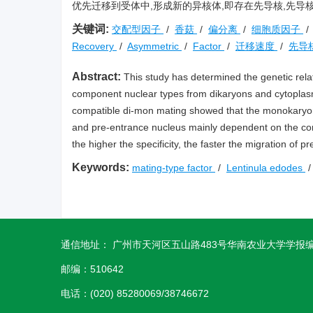
优先迁移到受体中,形成新的异核体,即存在先导核,先导
关键词:
交配型因子
/
香菇
/
偏分离
/
细胞质因子
Recovery
/
Asymmetric
/
Factor
/
迁移速度
/
先导
Abstract:
This study has determined the genetic rela
component nuclear types from dikaryons and cytoplasm 
compatible di-mon mating showed that the monokaryons 
and pre-entrance nucleus mainly dependent on the com
the higher the specificity, the faster the migration of p
Keywords:
mating-type factor
/
Lentinula edodes
通信地址： 广州市天河区五山路483号华南农业大学学报
邮编：510642
电话：(020) 85280069/38746672