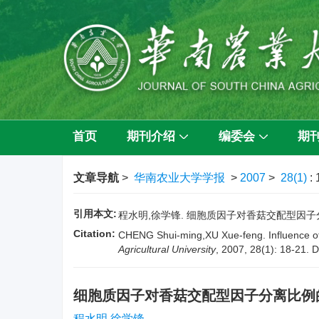
首页
期刊介绍
编委会
期
文章导航
>
华南农业大学学报
>
2007
>
28(1)
:
引用本文:
程水明,徐学锋. 细胞质因子对香菇交配型因子分离比例的
Citation:
CHENG Shui-ming,XU Xue-feng. Influence of
Agricultural University
, 2007, 28(1): 18-21.
D
细胞质因子对香菇交配型因子分离比例
程水明,徐学锋