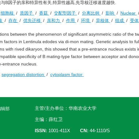
核与B因子的亲和特异性有关,特异性越高,先导核迁移速度越快.
/
细胞核
/
质因子
/
香菇
/
交配型因子
/
分离比例
/
影响
/
Nuclear
核
/
存在
/
优先迁移
/
亲和力
/
作用
/
环境
/
异核体
/
组成
/
受
tions between the phenomenon of significant asymmetric ratio of the t
factors in Lentinula edodes via di-mon mating. Genetic analysis to ful
with rived dikaryon, this showed that a pre-entrance nucleus exists 
patible specificity of B mating-type factor between acceptor and dono
re-entrance nucleus.
/
segregation distortion
/
cytoplasm factor
主管/主办单位：华南农业大学
编辑部
主编：薛红卫
ISSN:
1001-411X
CN:
44-1110/S