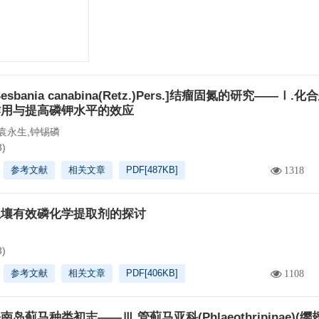
esbania canabina(Retz.)Pers.]结瘤固氮的研究——Ⅰ.
作用与提高磷钾水平的效应
袁永生,钟锡磷
3)
参考文献
相关文章
PDF[
487KB
]
1318
土壤有效磷化学提取剂的探讨
3)
参考文献
相关文章
PDF[
406KB
]
1108
南岛蓟马种类初志——Ⅲ.管蓟马亚科(Phlaeothripinae)(缨