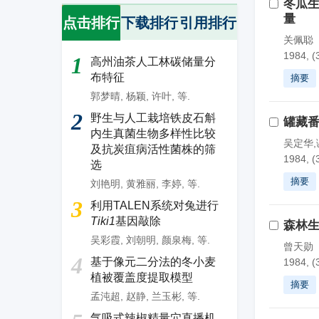
冬瓜生
量
点击排行
下载排行
引用排行
关佩聪
1984, (
1
高州油茶人工林碳储量分
布特征
摘要
郭梦晴
,
杨颖
,
许叶
,
等.
2
野生与人工栽培铁皮石斛
罐藏番
内生真菌生物多样性比较
吴定华,
及抗炭疽病活性菌株的筛
1984, (
选
摘要
刘艳明
,
黄雅丽
,
李婷
,
等.
3
利用TALEN系统对兔进行
Tiki1
基因敲除
森林
吴彩霞
,
刘朝明
,
颜泉梅
,
等.
曾天勋
4
基于像元二分法的冬小麦
1984, (
植被覆盖度提取模型
摘要
孟沌超
,
赵静
,
兰玉彬
,
等.
气吸式辣椒精量穴直播机