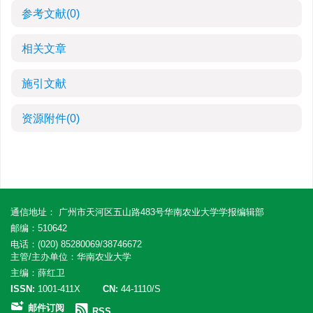
参考文献
(0)
相关文章
施引文献
资源附件
(0)
通信地址： 广州市天河区五山路483号华南农业大学学报编辑部
邮编：510642
电话：(020) 85280069/38746672
主管/主办单位：华南农业大学
主编：薛红卫
ISSN:
1001-411X
CN:
44-1110/S
邮件订阅
RSS