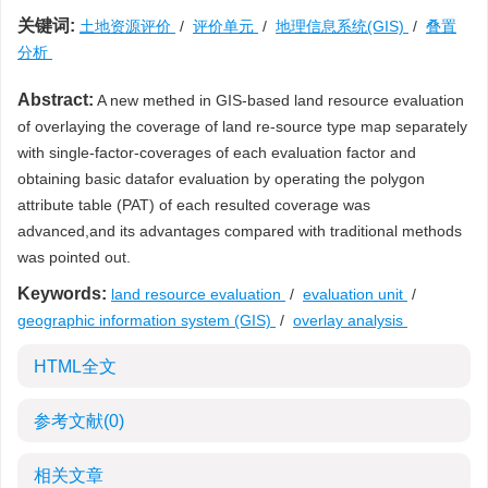
关键词:
土地资源评价
/
评价单元
/
地理信息系统(GIS)
/
叠置
分析
Abstract:
A new methed in GIS-based land resource evaluation
of overlaying the coverage of land re-source type map separately
with single-factor-coverages of each evaluation factor and
obtaining basic datafor evaluation by operating the polygon
attribute table (PAT) of each resulted coverage was
advanced,and its advantages compared with traditional methods
was pointed out.
Keywords:
land resource evaluation
/
evaluation unit
/
geographic information system (GIS)
/
overlay analysis
HTML全文
参考文献
(0)
相关文章