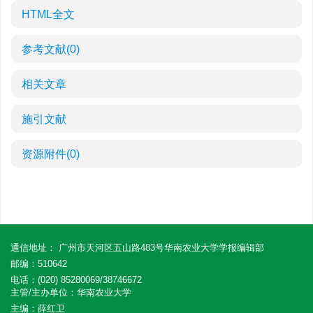
HTML全文
参考文献
(0)
相关文章
施引文献
资源附件
(0)
通信地址： 广州市天河区五山路483号华南农业大学学报编辑部
邮编：510642
电话：(020) 85280069/38746672
主管/主办单位：华南农业大学
主编：薛红卫