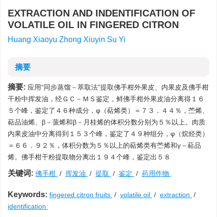
EXTRACTION AND INDENTIFICATION OF
VOLATILE OIL IN FINGERED CITRON
Huang Xiaoyu Zhong Xiuyin Su Yi
摘要
摘要:
应用“同步蒸馏－萃取法”提取佛手柑外果皮、内果皮及佛手柑
干粉中挥发油，经ＧＣ－ＭＳ鉴定，鲜佛手柑外果皮油分离得１６
５个峰，鉴定了４６种成分，φ（萜烯类）＝７３．４４％，苎烯、
萜品油烯、β－蒎烯和β－月桂烯的体积分数分别为５％以上。肉质
内果皮油中分离得到１５３个峰，鉴定了４９种组分，φ（烷烃类）
＝６６．９２％，体积分数为５％以上的萜烯类有苎烯和γ－萜品
烯。佛手柑干粉提取物分离出１９４个峰，鉴定出５８
关键词:
佛手柑
/
挥发油
/
提取
/
鉴定
/
药用作物
Keywords:
fingered citron fruits
/
volatile oil
/
extraction
/
identification