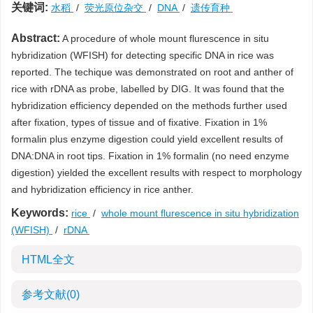
关键词:
水稻
/
荧光原位杂交
/
DNA
/
遗传育种
Abstract:
A procedure of whole mount flurescence in situ
hybridization (WFISH) for detecting specific DNA in rice was
reported. The techique was demonstrated on root and anther of
rice with rDNA as probe, labelled by DIG. It was found that the
hybridization efficiency depended on the methods further used
after fixation, types of tissue and of fixative. Fixation in 1%
formalin plus enzyme digestion could yield excellent results of
DNA:DNA in root tips. Fixation in 1% formalin (no need enzyme
digestion) yielded the excellent results with respect to morphology
and hybridization efficiency in rice anther.
Keywords:
rice
/
whole mount flurescence in situ hybridization
(WFISH)
/
rDNA
HTML全文
参考文献
(0)