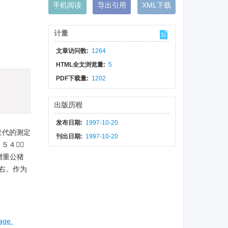
手机阅读
导出引用
XML下载
计量
文章访问数:
1264
HTML全文浏览量:
5
PDF下载量:
1202
出版历程
发布日期:
1997-10-20
世代的测定
刊出日期:
1997-10-20
５４５
增重公猪
右。作为
tage