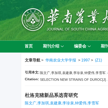
首页
期刊介绍
编委会
期
文章导航
>
华南农业大学学报
>
1997
>
(Z1)
引用本文:
陈文广,李加琪,袁建康,李珍泉,钟爱伟,李雪军. 杜
Citation:
SELECTION NEW STRAINS OF DUROC[J].
杜洛克猪新品系选育研究
陈文广,李加琪,袁建康,李珍泉,钟爱伟,李雪军