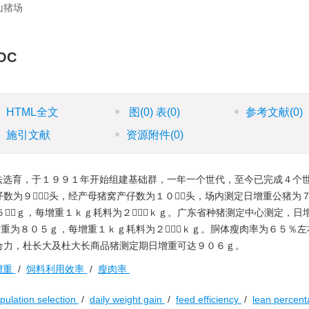
山猪场
OC
HTML全文
图
(0)
表
(0)
参考文献
(0)
施引文献
资源附件
(0)
法选育，于１９９１年开始组建基础群，一年一个世代，至今已完成４个
数为９１９头，经产母猪窝产仔数为１０６头，场内测定日增重公猪为７
５６ｇ，每增重１ｋｇ耗料为２８９ｋｇ。广东省种猪测定中心测定，日
增重为８０５ｇ，每增重１ｋｇ耗料为２３８ｋｇ。胴体瘦肉率为６５％左
合力，杜长大及杜大长商品猪测定期日增重可达９０６ｇ。
增重
/
饲料利用效率
/
瘦肉率
opulation selection
/
daily weight gain
/
feed efficiency
/
lean percen