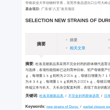
华南农业大学动物科学系，东莞市食品进出口公司大岭
基金项目:
广东省“八五”攻关项目
SELECTION NEW STRAINS OF DUR
摘要
摘要
相关文章
摘要:
杜洛克猪新品系采用不完全封闭的群体继代选育
与选择，各项性能指标已达到育种目标。初产母猪窝产仔
ｇ，每增重１ｋｇ耗料为２８ｋｇ，母猪日增重为７１
为８３４ｇ，每增重１ｋｇ耗料为２１６ｋｇ，母猪日
终端父本与长大、大长杂交配套利用，表现了良好的配
关键词:
杜洛克猪新品系
/
不完全封闭群体选育
/
日
Keywords:
new strains of Duroc
/
partial closure p