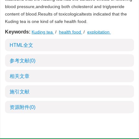
blood pressure,andreducing both cholesterol and triglyeeride
content of blood.Results of toxicologicaltests indicated that the
Kuding tea is one kind of safe health food.
Keywords:
Kuding tea
/
health food
/
exploitation
HTML全文
参考文献
(0)
相关文章
施引文献
资源附件
(0)