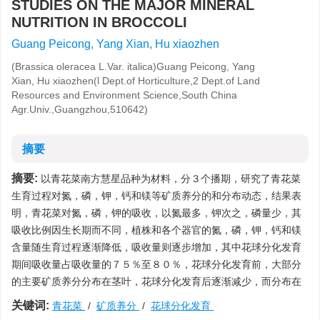
STUDIES ON THE MAJOR MINERAL
NUTRITION IN BROCCOLI
Guang Peicong, Yang Xian, Hu xiaozhen
(Brassica oleracea L.Var. italica)Guang Peicong, Yang
Xian, Hu xiaozhen(l Dept.of Horticulture,2 Dept.of Land
Resources and Environment Science,South China
Agr.Univ.,Guangzhou,510642)
摘要
摘要:
以青花菜南方慧星品种为材料，分３个播期，研究了青花菜
生育过程对氮，磷，钾，钙和镁等矿质养分的和分布动态，结果表
明，青花菜对氮，磷，钾的吸收，以氮最多，钾次之，磷量少，其
吸收比例因生长期而不同，植株和各个器官的氮，磷，钾，钙和镁
含量随生育过程逐渐降低，吸收量则逐步增加，其中花球分化发育
期间吸收量占吸收量的７５％至８０％，花球分化发育前，大部分
的主要矿质养分分布在茎叶，花球分化发育后逐渐减少，而分布在
关键词:
青花菜
/
矿质养分
/
花球分化发育