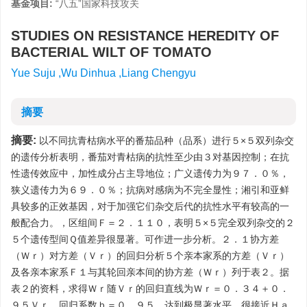
基金项目:
“八五”国家科技攻关
STUDIES ON RESISTANCE HEREDITY OF
BACTERIAL WILT OF TOMATO
Yue Suju ,Wu Dinhua ,Liang Chengyu
摘要
摘要:
以不同抗青枯病水平的番茄品种（品系）进行５×５双列杂交
的遗传分析表明，番茄对青枯病的抗性至少由３对基因控制；在抗
性遗传效应中，加性成分占主导地位；广义遗传力为９７．０％，
狭义遗传力为６９．０％；抗病对感病为不完全显性；湘引和亚鲜
具较多的正效基因，对于加强它们杂交后代的抗性水平有较高的一
般配合力。，区组间Ｆ＝２．１１０，表明５×５完全双列杂交的２
５个遗传型间Ｑ值差异很显著。可作进一步分析。２．１协方差
（Ｗｒ）对方差（Ｖｒ）的回归分析５个亲本家系的方差（Ｖｒ）
及各亲本家系Ｆ１与其轮回亲本间的协方差（Ｗｒ）列于表２。据
表２的资料，求得Ｗｒ随Ｖｒ的回归直线为Ｗｒ＝０．３４＋０．
９５Ｖｒ，回归系数ｂ＝０．９５，达到极显著水平，很接近Ｈａ