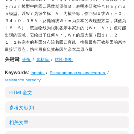
ｙｍａｎ模型中的回归系数期望值Ｂ，表明本研究符合Ｈａｙｍａ
ｎ模型。以Ｗｒ为纵坐标．Ｖｒ为横坐标，作回归直线Ｗｒ＝０．
３４＋０．９５Ｖｒ及抛物线Ｗｒ＝为亲本的表现型方差，其值为
１８．５），该抛物线为限制各亲本家系的（Ｗｒ，Ｖｒ）点可能
出现的区域，它给出了任何Ｖｒ，Ｗｒ的最大值（图１）。２．
１．１各亲本的基因分布沿着回归直线，携带最多正效基因的亲本
最接近原点，携带最多负效基因的亲本离原点最
关键词:
番茄
/
青枯病
/
抗性遗传
Keywords:
tomato
/
Pseudomonas solanacearum
/
resistance heredity
HTML全文
参考文献
(0)
相关文章