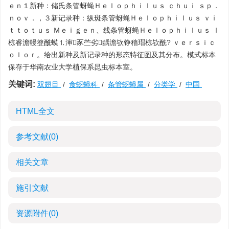
ｅｎ１新种：储氏条管蚜蝇Ｈｅｌｏｐｈｉｌｕｓ ｃｈｕｉ ｓｐ．
ｎｏｖ．，３新记录种：纵斑条管蚜蝇Ｈｅｌｏｐｈｉｌｕｓ ｖｉ
ｔｔｏｔｕｓ Ｍｅｉｇｅｎ、线条管蚜蝇Ｈｅｌｏｐｈｉｌｕｓ ｌ
椋睿澹幔簦酰蟆⒈渖豕苎劣龋澹欤铮穑瑁椋欤酰? ｖｅｒｓｉｃ
ｏｌｏｒ。给出新种及新记录种的形态特征图及其分布。模式标本
保存于华南农业大学植保系昆虫标本室。
关键词:
双翅目
/
食蚜蝇科
/
条管蚜蝇属
/
分类学
/
中国
HTML全文
参考文献
(0)
相关文章
施引文献
资源附件
(0)