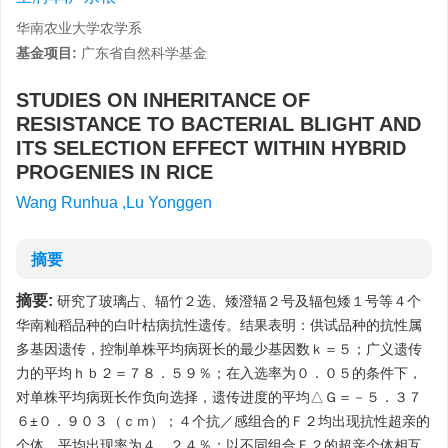
华南农业大学农学系
基金项目:
广东省自然科学基金
STUDIES ON INHERITANCE OF
RESISTANCE TO BACTERIAL BLIGHT AND
ITS SELECTION EFFECT WITHIN HYBRID
PROGENIES IN RICE
Wang Runhua ,Lu Yonggen
摘要
摘要:
研究了玻璃占、辐竹２选、矮澄辐２号及辐包矮１号等４个
华南籼稻品种的白叶枯病抗性遗传。结果表明：供试品种的抗性属
多基因遗传，控制单株平均病斑长的最少基因数ｋ＝５；广义遗传
力的平均ｈｂ２＝７８．５９％；在入选率为０．０５的条件下，
对单株平均病斑长作负向选择，遗传进度的平均△Ｇ＝－５．３７
６±０．９０３（ｃｍ）；４个抗／感组合的Ｆ２均出现抗性超亲的
个体，平均出现率为４．２４％；以不同组合Ｆ２的超亲个体相互