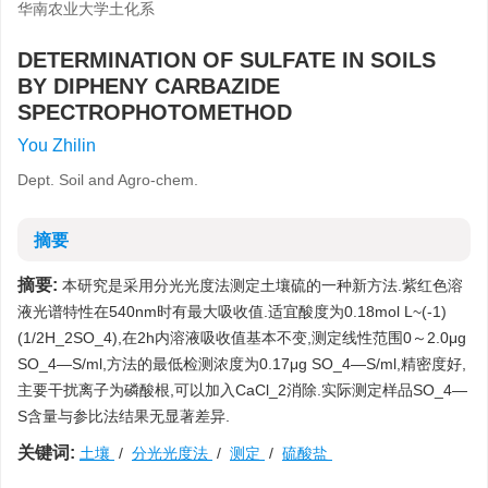
华南农业大学土化系
DETERMINATION OF SULFATE IN SOILS
BY DIPHENY CARBAZIDE
SPECTROPHOTOMETHOD
You Zhilin
Dept. Soil and Agro-chem.
摘要
摘要:
本研究是采用分光光度法测定土壤硫的一种新方法.紫红色溶
液光谱特性在540nm时有最大吸收值.适宜酸度为0.18mol L~(-1)
(1/2H_2SO_4),在2h内溶液吸收值基本不变,测定线性范围0～2.0μg
SO_4—S/ml,方法的最低检测浓度为0.17μg SO_4—S/ml,精密度好,
主要干扰离子为磷酸根,可以加入CaCl_2消除.实际测定样品SO_4—
S含量与参比法结果无显著差异.
关键词:
土壤
/
分光光度法
/
测定
/
硫酸盐