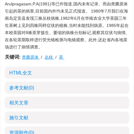
Arulpragasam,P.A(1981)等已作报道,国内未有记录。而由类菌原体
引起的茶的病害,目前国内外均未见正式报道。 1980年7月我们在海
南岛定安县发现三株丛枝病株,1982年6月在华南农业大学茶园三年
生茶树上见到四株同样症状的植株,当时未能找到病原。1985年起在
本校茶园对8株茶芽簇生、萎缩的病株分别标记,观察其症状与病情,
在各轮茶期取样进行荧光镜检测与电镜观察。此外,还赴省内各地茶
场进行了病情调查。
关键词:
类菌原体
/
丛枝
/
茶
HTML全文
参考文献
(0)
相关文章
施引文献
资源附件
(0)