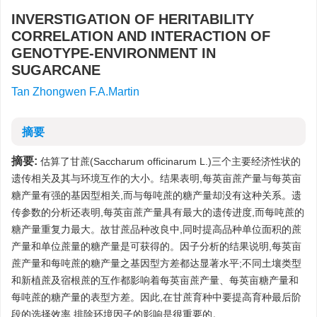
INVERSTIGATION OF HERITABILITY
CORRELATION AND INTERACTION OF
GENOTYPE-ENVIRONMENT IN
SUGARCANE
Tan Zhongwen F.A.Martin
摘要
摘要:
估算了甘蔗(Saccharum officinarum L.)三个主要经济性状的
遗传相关及其与环境互作的大小。结果表明,每英亩蔗产量与每英亩
糖产量有强的基因型相关,而与每吨蔗的糖产量却没有这种关系。遗
传参数的分析还表明,每英亩蔗产量具有最大的遗传进度,而每吨蔗的
糖产量重复力最大。故甘蔗品种改良中,同时提高品种单位面积的蔗
产量和单位蔗量的糖产量是可获得的。因子分析的结果说明,每英亩
蔗产量和每吨蔗的糖产量之基因型方差都达显著水平;不同土壤类型
和新植蔗及宿根蔗的互作都影响着每英亩蔗产量、每英亩糖产量和
每吨蔗的糖产量的表型方差。因此,在甘蔗育种中要提高育种最后阶
段的选择效率,排除环境因子的影响是很重要的。