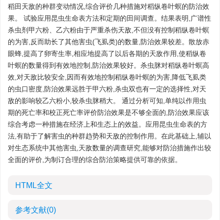
稻田天敌的种群变动情况,综合评价几种措施对稻纵卷叶螟的防治效
果。 试验应用昆虫生命表方法和定期的田间调查。结果表明,广谱性
杀虫剂甲六粉、乙六粉由于严重杀伤天敌,不但没有控制稻纵卷叶螟
的为害,反而助长了其他害虫(飞虱类)的数量,防治效果较差。散放赤
眼蜂,提高了卵寄生率,相应地提高了以后各期的天敌作用,使稻纵卷
叶螟的数量得到有效地控制,防治效果较好。杀虫脒对稻纵卷叶螟高
效,对天敌比较安全,因而有效地控制稻纵卷叶螟的为害,降低飞虱类
的虫口密度,防治效果远胜于甲六粉,杀虫双也有一定的选择性,对天
敌的影响较乙六粉小,较杀虫脒稍大。 通过分析可知,单纯以作用虫
期的死亡率和校正死亡率评价防治效果是不够全面的,防治效果应该
综合考虑一种措施在经济上和生态上的效益。应用昆虫生命表的方
法,有助于了解害虫的种群趋势和天敌的控制作用。在此基础上,辅以
对生态系统中其他害虫,天敌数量的调查研究,能够对防治措施作出较
全面的评价,为制订合理的综合防治策略提供可靠的依据。
HTML全文
参考文献
(0)