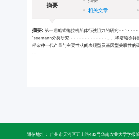
摘要
摘要
相关文章
摘要:
第一期船式拖拉机船体行驶阻力的研究····“·············
“seemann分类研究························…
稻杂种一代产量与主要性状间表现型及基因型关联性的研究··
···…
通信地址： 广州市天河区五山路483号华南农业大学学报