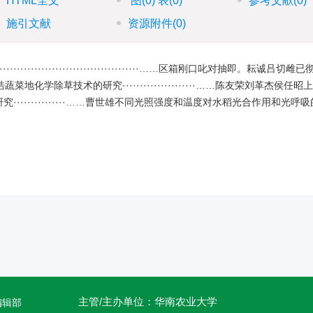
HTML全文
图
(0)
表
(0)
参考文献
(0)
施引文献
资源附件
(0)
···································……区箱刚口叱对抽即。耘诚吕切雌已
…毕培曦徐祥浩蔬菜地化学除草技术的研究·····················……陈友荣刘革杰侯
·············……曹世雄不同光照强度和温度对水稻光合作用和光呼
主管/主办单位：华南农业大学
编辑部