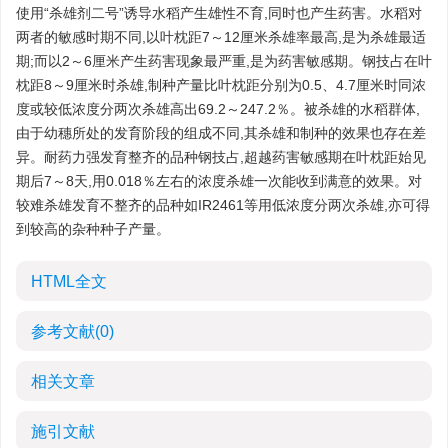
使用“杀雄剂二号”诱导水稻产生雄性不育,同时也产生药害。水稻对
两者的敏感时期不同,以叶枕距7～12厘米杀雄率最高,是为杀雄最适
期;而以2～6厘米产生药害现象最严重,是为药害敏感期。钢技占在叶
枕距8～9厘米时杀雄,制种产量比叶枕距分别为0.5、4.7厘米时同浓
度或较低浓度分两次杀雄高出69.2～247.2％。被杀雄的水稻群体,
由于幼穗所处的发育阶段的组成不同,其杀雄和制种的效果也存在差
异。耐药力强发育整齐的品种钢技占,超越药害敏感期在叶枕距始见
期后7～8天,用0.018％左右的浓度杀雄一次能收到满意的效果。对
较难杀雄发育不整齐的品种如IR2461等用低浓度分两次杀雄,亦可得
到较高的杂种种子产量。
HTML全文
参考文献
(0)
相关文章
施引文献