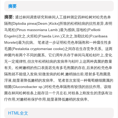
摘要
摘要:
通过林间调查研究和林间人工接种测定四种松树对松壳色单
隔孢[Diplodia pinea(Desm.)Kickx]所致的松梢枯病的抗性差异,表明
马尾松(Pinus massoniana Lamb.)最为感病,湿地松(P.elliotii
Engelm)次之,火炬松(P.taeda Linn.)又次之,加勒比松(P.caribaea
Morelet)最为抗病。 笔者进一步证明松壳色单隔孢和一种腐生性多
毛菌(Pestalotia cryptomeriae cooke)之间存在生存竞争关系。这两
种菌均有两个不同的菌系。它们周年共存于林间马尾松枯叶上,变化
无一定规律性,但次年松梢枯病的发病率与枯叶上这两种真菌的数量
有关。松树嫩梢的伤口表面若先有多毛孢菌的存在,后来的松壳色单
隔孢就不能侵入发病;轻微发病的松树,嫩梢抽出前,喷射多毛孢菌悬
浮液,能显著降低嫩梢的发病率。 笔者首次发现一种葡萄糖细菌属的
细菌(Gluconobacter sp.)对松壳色单隔孢有较强的拮抗作用。该细
菌在林间松树枝条上能存活一个月左右,对枝条上刚发生的溃疡有治
疗作用,对嫩梢有保护作用,能显著降低嫩梢的发病率。
HTML全文