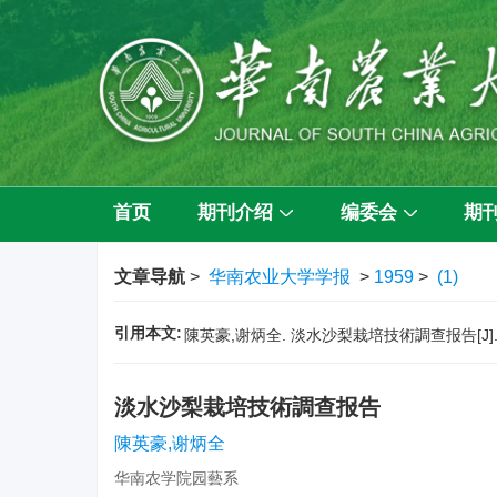
首页
期刊介绍
编委会
期
文章导航
>
华南农业大学学报
>
1959
>
(1)
引用本文:
陳英豪,谢炳全. 淡水沙梨栽培技術調查报告[J]. 华
淡水沙梨栽培技術調查报告
陳英豪,谢炳全
华南农学院园藝系