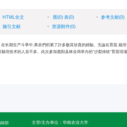
HTML全文
图
(0)
表
(0)
参考文献
(0)
施引文献
资源附件
(0)
在长期生产斗爭中,果农們积累了許多极其珍貴的經驗。无論在育苗,栽培
栽培技术的人並不多。此次参加惠阳县林业局举办的“沙梨揷枝”育苗現
主管/主办单位：华南农业大学
编辑部