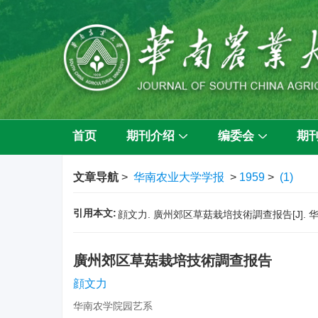
首页
期刊介绍
编委会
期
文章导航
>
华南农业大学学报
>
1959
>
(1)
引用本文:
顔文力. 廣州郊区草菇栽培技術調查报告[J]. 华南农
廣州郊区草菇栽培技術調查报告
顔文力
华南农学院园艺系