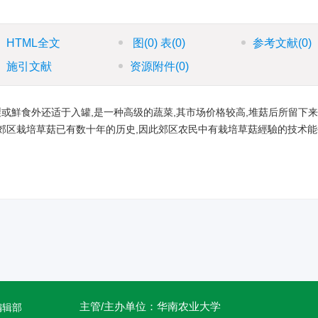
HTML全文
图
(0)
表
(0)
参考文献
(0)
施引文献
资源附件
(0)
製或鮮食外还适于入罐,是一种高级的蔬菜,其市场价格较高,堆菇后所留下
郊区栽培草菇已有数十年的历史,因此郊区农民中有栽培草菇經驗的技术能
主管/主办单位：华南农业大学
编辑部