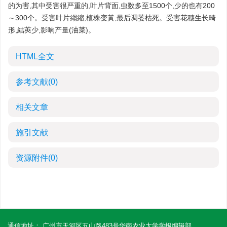
的为害,其中受害很严重的,叶片背面,虫数多至1500个,少的也有200
～300个。受害叶片縐縮,植株变黃,最后凋萎枯死。受害花穗生长畸
形,結莢少,影响产量(油菜)。
HTML全文
参考文献
(0)
相关文章
施引文献
资源附件
(0)
通信地址： 广州市天河区五山路483号华南农业大学学报编辑部