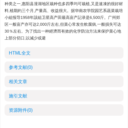
种类之一,惠阳县潼湖地区栽种也多四季均可栽植,又是速凍的很好材
料,植期約三个月,产量高、收益很大。据华南农学院园艺系蔬菜栽培
小組报导1958年該組卫星高产田最高亩产記录是6,500斤。广州郊
区一般亩产亦可达2,000斤左右,但菜心常发生軟腐病,一般損失可达
30％左右。为了找出一种經濟而有效的化学防治方法来保护菜心地
上部分切口,以減少或避
HTML全文
参考文献
(0)
相关文章
施引文献
资源附件
(0)