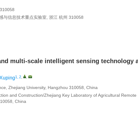
10058
信息技术重点实验室, 浙江 杭州 310058
nd multi-scale intelligent sensing technology 
1, 2
,
,
Xuping
nce, Zhejiang University, Hangzhou 310058, China
ction and Construction/Zhejiang Key Laboratory of Agricultural Remote
310058, China