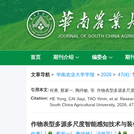
首页
期刊介绍
编委会
期
文章导航
>
华南农业大学学报
>
2026
>
47(4)
:
引用本文:
何勇, 蔡家一, 陶祎敏, 等. 作物表型多源多尺度智能
Citation:
HE Yong, CAI Jiayi, TAO Yimin, et al. Resear
South China Agricultural University, 2026, 4
作物表型多源多尺度智能感知技术与装
1, 2
,
1
1
1, 2
,
,
何勇
,
蔡家一
,
陶祎敏
,
冯旭萍