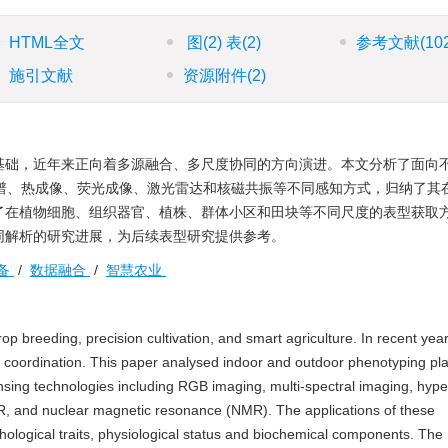
HTML全文
图
(2)
表
(2)
参考文献
(10
施引文献
资源附件
(2)
基础，近年来正向着多源融合、多尺度协同的方向演进。本文分析了面向
光谱、热成像、荧光成像、激光雷达和核磁共振等不同感知方式，归纳了其
了在植物细胞、组织器官、植株、群体小区和田块等不同尺度的表型获取
同解析的研究进展，为后续表型研究提供参考。
备
/
数据融合
/
智慧农业
 breeding, precision cultivation, and smart agriculture. In recent year
e coordination. This paper analysed indoor and outdoor phenotyping pl
nsing technologies including RGB imaging, multi-spectral imaging, hype
R, and nuclear magnetic resonance (NMR). The applications of these
ological traits, physiological status and biochemical components. The