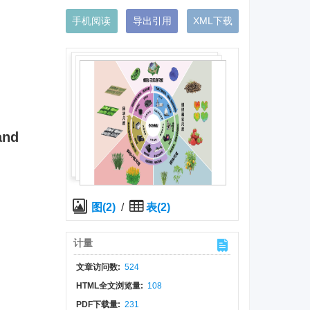
手机阅读
导出引用
XML下载
and
图(2)
/
表(2)
计量
文章访问数:
524
HTML全文浏览量:
108
PDF下载量:
231