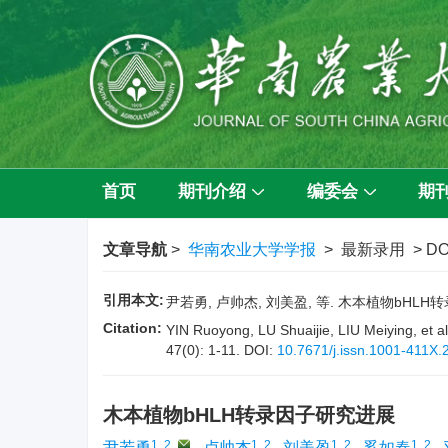
首页
期刊介绍
编委会
期
文章导航
>
华南农业大学学报
> 最新录用 > DO
引用本文:
尹若勇, 卢帅杰, 刘美盈, 等. 木本植物bHLH转录因
Citation:
YIN Ruoyong, LU Shuaijie, LIU Meiying, et al
47(0): 1-11.
DOI:
10.7671/j.issn.1001-411X
木本植物bHLH转录因子研究进展
1, 2
,
1, 2
1, 2
1, 2
尹若勇
,
卢帅杰
,
刘美盈
,
奚如春
,