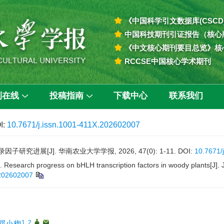
《中国科学引文数据库(CSCD
中国科技期刊引证报告（核心
《中文核心期刊要目总览》核
RCCSE中国核心学术期刊
刊在线
投稿指南
下载中心
联系我们
I:
10.7671/j.issn.1001-411X.202602007
子研究进展[J]. 华南农业大学学报, 2026, 47(0): 1-11.
DOI:
10.7671/
. Research progress on bHLH transcription factors in woody plants[J]. J
.202602007
1, 2
,
,
邓小梅