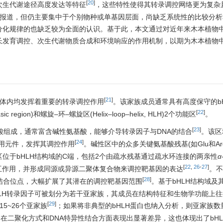
[
20
]
次生代谢途径高度发达等特征
，这些特性使得其转录调控网络更为复杂
面报道，但仍主要集中于个别物种或单基因层面，尚缺乏系统性的比较分
化规律的也缺乏较为全面的认识。基于此，本文通过对近年来木本植物中
发育调控、次生代谢物质合成和环境响应的作用机制，以期为木本植物中
[
21
]
物体内均发挥着重要的转录调控作用
。该家族成员通常具有高度保守的b
[
22
]
on)和螺旋–环–螺旋区(Helix–loop–helix, HLH)2个功能区
。
[
23
]
氨基酸组成，通常富含碱性氨基酸，能够介导转录因子与DNA的结合
。该区
[
24
]
顺式作用元件，发挥其调控作用
。碱性区中的众多关键氨基酸残基(如Glu和Ar
区位于bHLH结构域的C端，包括2个由疏水残基通过疏水环连接的两亲性
α
[
22
,
26
-
27
]
互作用，并形成同源或异源二聚体复合物来调控靶基因的表达
。不
[
28
]
结合位点，大幅扩展了其潜在的调控靶基因范围
。基于bHLH结构域及
LH转录因子可被划分为若干亚家族，其成员在结构特征和生物学功能上
[
29
]
5~26个亚家族
；如果将非典型的bHLH蛋白也纳入分析，则亚家族数
II亚族)在二聚化方式和DNA特异性结合方面表现出显著差异，这也体现出了bH