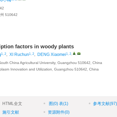
42
510642
ption factors in woody plants
1, 2
1, 2
1, 2
,
,
g
,
XI Ruchun
,
DENG Xiaomei
South China Agricultural University, Guangzhou 510642, China
lasm Innovation and Utilization, Guangzhou 510642, China
HTML全文
图
(0)
表
(1)
参考文献
(97
施引文献
资源附件
(0)