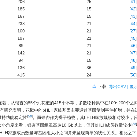
206
25
[
41
]
185
15
[
42
]
167
15
[
43
]
233
21
[
44
]
100
21
[
27
]
197
21
[
45
]
89
21
[
46
]
142
21
[
47
]
94
15
[
48
]
136
36
[
49
]
415
24
[
50
]
下载:
导出CSV
| 显
著，从银杏的85个到花椒的415个不等，多数物种集中在100~200个之
已有研究表明，花椒中的bHLH家族基因主要通过基因复制事件扩增，并在
[
50
]
维持功能稳定性
。而银杏作为裸子植物，其bHLH家族规模相对较小，
[
38
]
角度来看，银杏基因组虽高达10 Gb以上，但其bHLH成员数量较少
bHLH家族成员数量与基因组大小之间并未呈现简单的线性关系。相比之下