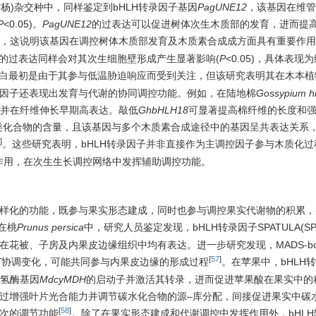
84K’杨)杂交种中，同样鉴定到bHLH转录因子基因
PagUNE12
，该基因在维管
P
<0.05)。
PagUNE12
的过表达可以促进树体次生木质部的发育，进而提
05)，这说明该基因在调控树体木质部发育及木质素合成成方面具有重要作用
E1b的过表达同样会对其次生细胞壁形成产生显著影响(
P
<0.05)，具体表现
类蛋白最初是由于其参与低温胁迫响应而受到关注，但该研究表明其在木本
录因子还表现出发育与代谢的协同调控功能。例如，在陆地棉
Gossypium h
并在纤维伸长早期高表达。敲低
GhbHLH18
可显著提高棉纤维的长度和
酚类化合物的含量，且该基因与多个木质素合成途径中的基因呈共表达关系，
]
。这些研究表明，bHLH转录因子并非直接作为主调控因子参与木质化过
作用，在次生生长调控网络中发挥辅助调控功能。
多样化的功能，既参与果实形态建成，同时也参与调控果实代谢物的积累，
在桃
Prunus persica
中，研究人员鉴定发现，bHLH转录因子SPATULA(S
其在花被、子房及内果皮边缘组织中均有表达。进一步研究发现，MADS-b
[
57
]
T
协调变化，可能共同参与内果皮边缘的形成过程
。在苹果中，bHLH
脱氢酶基因
MdcyMDH
的启动子并激活其转录，进而促进苹果酸在果实中的
过增强叶片光合能力并调节碳水化合物的源–库分配，间接促进果实中碳
[
58
]
层次的调节功能
。除了在果实形态建成和代谢调控中发挥作用外，bHLH