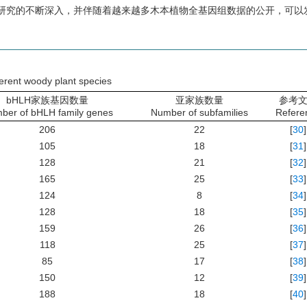
研究的不断深入，并伴随着越来越多木本植物全基因组数据的公开，可以发
ferent woody plant species
bHLH家族基因数量
亚家族数量
参考
ber of bHLH family genes
Number of subfamilies
Refere
206
22
[
30
]
105
18
[
31
]
128
21
[
32
]
165
25
[
33
]
124
8
[
34
]
128
18
[
35
]
159
26
[
36
]
118
25
[
37
]
85
17
[
38
]
150
12
[
39
]
188
18
[
40
]