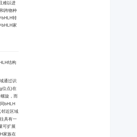
且难以进
析和跨物种
bHLH转
bHLH家
HLH结构
域通过识
g位点)在
-螺旋，而
同bHLH
其邻近区域
往往具有一
量可扩展
LH家族在