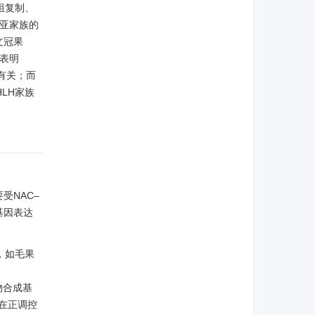
组复制、
其亚家族的
文冠果
异表明
有关；而
LH家族
受NAC–
基因表达
，如毛果
物合成基
在正调控