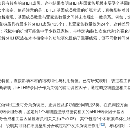
具有较多的bHLH成员。这些结果表明bHLH基因家族规模主要受全基因
小决定。值得注意的是，bHLH基因成员数量的扩张方式，直接影响着
分析发现，基因成员数量与亚家族数量之间并未表现出一致关系。例如，
花椒虽具有最多的bHLH成员(415个)，其亚家族数量仅为24个。这种差
式：花椒中的扩增可能集中于少数亚家族，与特定功能(如次生代谢)的强化
解bHLH家族在木本植物中的功能演化提供了重要线索，但不同物种间bH
特征，直接影响木材的结构特性与利用价值。已有研究表明，该过程主要
断表明，bHLH转录因子作为关键的辅助调控因子，通过调控细胞壁相关
中的作用主要可分为负调控、正调控及多功能协同调控3类。在负调控方面
展转录组分析，鉴定到1个与细胞壁形成密切相关的bHLH转录因子基因
分合成相关基因呈显著负相关关系(
P
<0.05)，其中包括9个木质素单体生
[
52
]
因，说明其可能在细胞壁组分合成过程中发挥负调控作用
。与此相对，