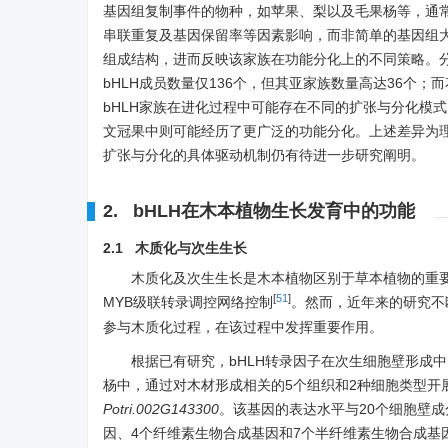
基因组复制事件的物种，如苹果、梨以及毛果杨等，通常
串联重复及基因保留率等因素影响，而非简单的基因组大
组成结构，进而反映该家族在功能分化上的不同策略。
bHLH成员数量仅136个，但其亚家族数量高达36个；而
bHLH家族在进化过程中可能存在不同的扩张与分化模
文冠果中则可能经历了更广泛的功能分化。上述差异为理
扩张与分化的具体驱动机制仍有待进一步研究阐明。
2. bHLH在木本植物生长发育中的功能
2.1 木质化与次生生长
木质化及次生生长是木本植物区别于草本植物的重要
[
51
]
MYB级联转录调控网络控制
。然而，近年来的研究不
参与木质化过程，在该过程中发挥重要作用。
根据已有研究，bHLH转录因子在次生细胞壁形成
杨中，通过对木材形成相关的5个组织和2种细胞类型开
Potri.002G143300
。该基因的表达水平与20个细胞壁成
因、4个纤维素生物合成基因和7个半纤维素生物合成基