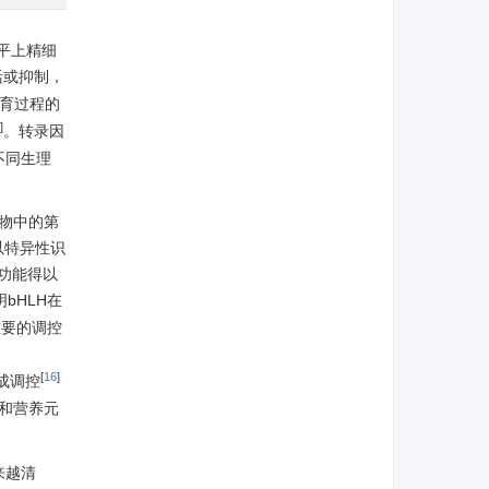
水平上精细
活或抑制，
育过程的
]
。转录因
不同生理
是植物中的第
以特异性识
应功能得以
bHLH在
重要的调控
[
16
]
成调控
应和营养元
来越清