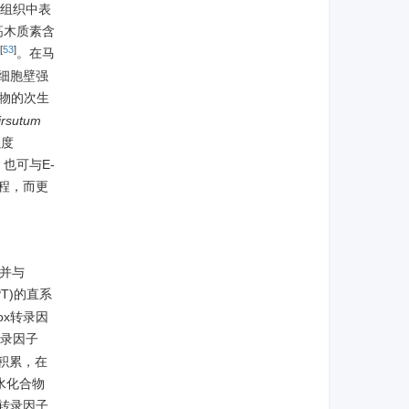
组织中表
高木质素含
[
53
]
。在马
为细胞壁强
植物的次生
irsutum
强度
也可与E-
程，而更
并与
PT)的直系
ox转录因
转录因子
积累，在
水化合物
转录因子