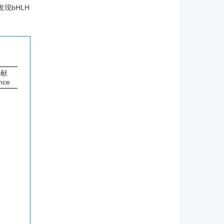
现bHLH
文献
nce