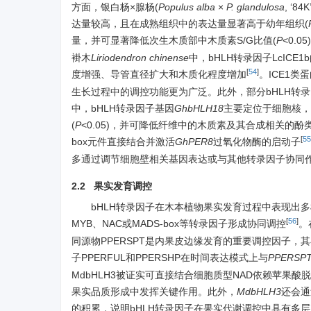
方面，银白杨×腺杨(
Populus alba
×
P. glandulosa
, ‘
达量较高，且在成熟组织中的表达量显著高于幼年组织(
量，并可显著降低次生木质部中木质素S/G比值(
P
<0.
褂木
Liriodendron chinense
中，bHLH转录因子LcIC
[
54
]
度增强、导管直径扩大和木质化程度增加
。ICE1
生长过程中的调控功能更为广泛。此外，部分bHLH转
中，bHLH转录因子基因
GhbHLH18
主要定位于细胞核，
(
P
<0.05)，并可降低纤维中的木质素及其合成相关的
[
55
box元件直接结合并激活
GhPER8
过氧化物酶的启动子
多通过调节细胞壁相关基因表达或与其他转录因子协同
2.2 果实发育调控
bHLH转录因子在木本植物果实发育过程中表现出
[
56
]
MYB、NAC或MADS-box等转录因子形成协同调控
。
同源物PPERSPT是内果皮边缘发育的重要调控因子，
子PPERFUL和PPERSHP在时间表达模式上与
PPERSP
MdbHLH3被证实可直接结合细胞质型NAD依赖苹果酸
果实品质形成中发挥关键作用。此外，
MdbHLH3
还会通
的积累，说明bHLH转录因子在果实代谢调控中具有多