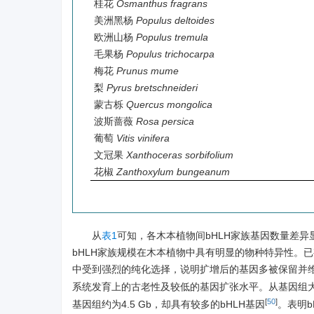
桂花
Osmanthus fragrans
美洲黑杨
Populus deltoides
欧洲山杨
Populus tremula
毛果杨
Populus trichocarpa
梅花
Prunus mume
梨
Pyrus bretschneideri
蒙古栎
Quercus mongolica
波斯蔷薇
Rosa persica
葡萄
Vitis vinifera
文冠果
Xanthoceras sorbifolium
花椒
Zanthoxylum bungeanum
从
表1
可知，各木本植物间bHLH家族基因数量差异显
bHLH家族规模在木本植物中具有明显的物种特异性。
中受到强烈的纯化选择，说明扩增后的基因多被保留并
系统发育上的古老性及较低的基因扩张水平。从基因组大小
[
50
]
基因组约为4.5 Gb，却具有较多的bHLH基因
。表明