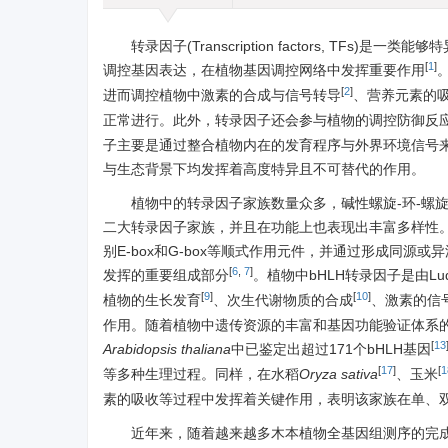
转录因子(Transcription factors, T
[
1
]
调控基因表达，在植物基因调控网络中发挥重要作用
[
2
]
进而调控植物中激素的合成与信号转导
、营养元素的
正常进行。此外，转录因子还会参与植物的调控防御反
子主要是通过整合植物内在的发育程序与外界环境信号
与生态背景下均发挥着高度特异且不可替代的作用。
植物中的转录因子家族数量众多，碱性螺旋-环-螺旋(Basi
二大转录因子家族，并且在功能上也表现出丰富多样性。b
别E-box和G-box等顺式作用元件，并通过形成同
[
6
,
7
]
发挥的重要组成部分
。植物中bHLH转录因子是由Lud
[
9
]
[
10
]
植物的生长发育
、次生代谢物质的合成
、激素的信
作用。随着植物中遗传资源的丰富和基因功能验证体系的
[
13
Arabidopsis thaliana
中已鉴定出超过171个bHLH基因
[
17
]
[
1
等多种生理过程。同样，在水稻
Oryza sativa
、玉米
素的吸收等过程中发挥着关键作用，表明该家族在单、
近年来，随着越来越多木本植物全基因组测序的完