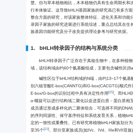
楚。但与草本植物相比，木本植物仍具有生命周期长和
行本体验证。这导致bHLH基因家族的研究虽已有多方
整合方面的研究，对该家族整体特征、进化关系和功能分
录因子家族的研究进展进行系统综述，重点总结其在生长
族基因功能研究及分子改良提供理论参考与研究依据。
1. bHLH转录因子的结构与系统分类
bHLH转录因子广泛存在于真核生物中，在多种植
域，该结构域由约60个氨基酸组成，主要包含碱性区(Basic regi
碱性区位于bHLH结构域的N端，由约13~17个
别六核苷酸E-box(CANNTG)和G-box(CACGTG)
[
25
]
E-box/G-box的识别过程中具有决定性作用
。而HLH
α
-螺旋可以进行结构域二聚化以促进蛋白质－蛋白质相
成员通过形成多样化的二聚体组合，可选择不同的DNA
的序列同源性、保守基序特征和系统发育关系，植物bH
定的一致性或重叠性。已有研究将植物bHLH家族划分为1
[
22
]
至35个
。部分亚家族成员(如IVc、IVd、IIIe和V