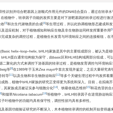
Fs)是一类能够特异性识别并结合靶基因上游顺式作用元件的DNA结合蛋白，通过在转录
。在植物中，转录因子功能的发挥主要是对下游靶基因的转录过程进行激
[
3
]
[
4
]
吸收
和次生代谢物质的合成
等生理过程，并以此协调植物形态建成和发
[
5
应及适应机制，对于植物感知和响应生物及非生物胁迫同样发挥重要作用
来完成复杂的调控过程，是植物生长发育与环境响应之间的连接枢纽，在
c helix–loop–helix, bHLH)家族是其中的主要组成部分，被认为
HLH蛋白通常结构较为保守，由basic区和HLH结构域两部分组成，可
源或异源二聚化的方式来调控下游基因的转录过程，是植物发育调控与环境响
[
8
]
wig等
在1989年于玉米
Zea mays
中首次发现并鉴定，之后大量研究表明
[
11
]
[
12
]
号转导
以及生物和非生物胁迫响应
等多个关键生理过程中均发挥着
成熟，植物中bHLH家族的研究正变得更为系统和深入。目前，在拟南芥
]
[
14
]
[
15
]
，其家族成员被证实参与细胞分化
、铁吸收稳态维持
和花色苷的合
8
]
[
19
]
和烟草
Nicotiana tabacum
等植物中，bHLH转录因子在逆境胁迫响
双子叶植物中的功能均具有保守性，调控性状均具有多样性。
成及基因功能验证研究的不断深入，木本植物转录调控的机制开始变得越