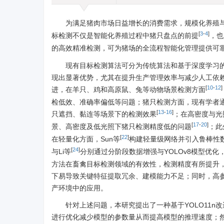
为满足猪肉市场日益增长的消费需求，规模化养殖
[
3
-
4
]
标检测不仅是智能化养殖过程中猪只盘点的前提
，也
的高效精准检测，可为猪场的全流程智能化管理提供可
现有目标检测算法可分为传统算法和基于深度学习
现出显著优势，尤其在提升生产管理效率与减少人工依
[
10
-
12
]
进，在羊只、鸡和高原鼠、兔等动物场景检测方面
检低效、准确率偏低等问题；猪只检测方面，现有学者通过
[
13
-
16
]
只遮挡、黏连等场景下的检测效果
；在高密度与光照
[
17
-
20
]
景、高密度及低光照下猪只检测精度低的问题
；此
[
22
]
在轻量化方面，Sun等
构建轻量级网络并引入鲁棒性数
[
24
]
与Li等
分别通过分阶段数据增强与YOLOv8模型优
方法在畜禽目标检测领域的有效性，检测精度有所提升
下易导致关键特征提取冗余、建模能力不足；同时，高
产环境中的应用。
针对上述问题，本研究提出了一种基于YOLO11n
进行优化减少模型的参数量从而提高模型的推理速度；