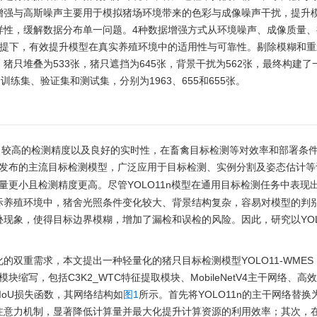
增强与高斯噪声主要用于模拟猪场环境带来的色彩与成像噪声干扰，提升
样性，缓解数据分布单一问题。4种数据增强方式从环境噪声、成像质量、
前提下，有效提升模型在真实养殖环境中的适用性与可靠性。剔除模糊和重
，猪只堆叠为533张，猪只遮挡为645张，背景干扰为562张，最终构建了
分为训练集、验证集和测试集，分别为
1963
、655和655张。
、较高的检测精度以及良好的实时性，在畜禽目标检测等对效率和部署条
tics团队发布的主流目标检测模型，广泛应用于目标检测、实例分割及姿态估计
参数量更小且检测精度更高。尽管YOLO11n模型在通用目标检测任务中表现
际养殖环境中，猪舍光照条件变化较大、背景结构复杂，容易对模型的判
现象，使得目标边界模糊，增加了漏检和误检的风险。因此，研究以YOLO
双重需求，本文提出一种轻量化的猪只目标检测模型YOLO11-WMES
块缩写，包括C3K2_WTC特征提取模块、MobileNetV4主干网络、高
)和ShapeIoU损失函数，其网络结构如
图1
所示。首先将YOLO11n的主干网络替换
MQA注意力机制，显著降低计算量并最大化提升计算资源的利用效率；其次，在