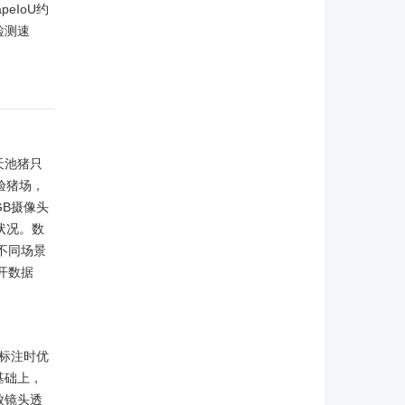
eIoU约
检测速
天池猪只
验猪场，
GB摄像头
状况。数
不同场景
开数据
，标注时优
基础上，
致镜头透