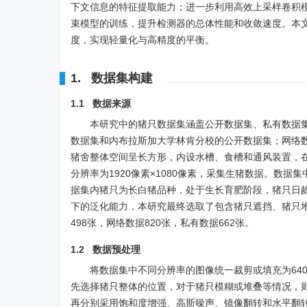
下文信息的特征提取能力；进一步利用高效上采样卷积模块
束模型的训练，提升检测器的总体性能和收敛速度。本
度，实现轻量化与高精度的平衡。
1. 数据集构建
1.1 数据来源
本研究中的猪只数据集涵盖公开数据集、私有数据
数据集和内布拉斯加大学林肯分校的公开数据集；网络数
猪舍整体空间呈长方形，内设水槽、食槽和通风装置，在猪舍顶
分辨率为
1920
像素×
1080
像素，采集生猪数据。数据集
据集内猪只为长白猪品种，处于生长育肥阶段，猪只日龄为
下的泛化能力，本研究最终选取了包含猪只遮挡、猪只
498张，网络数据820张，私有数据662张。
1.2 数据预处理
将数据集中不同分辨率的图像统一裁剪或填充为640像
先选择猪只整体的位置，对于猪只模糊或堆叠等情况，
再分别采用饱和度增强、高斯噪声、镜像翻转和水平翻