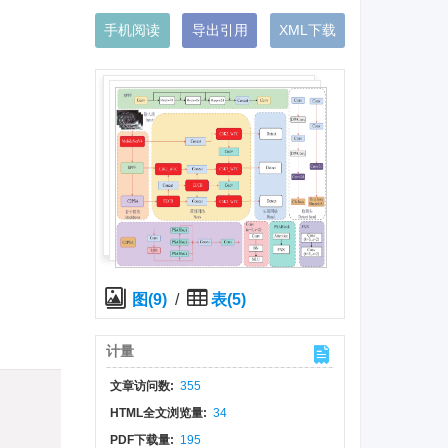
手机阅读
导出引用
XML下载
图(9)
/
表(5)
计量
文章访问数:
355
)
HTML全文浏览量:
34
PDF下载量:
195