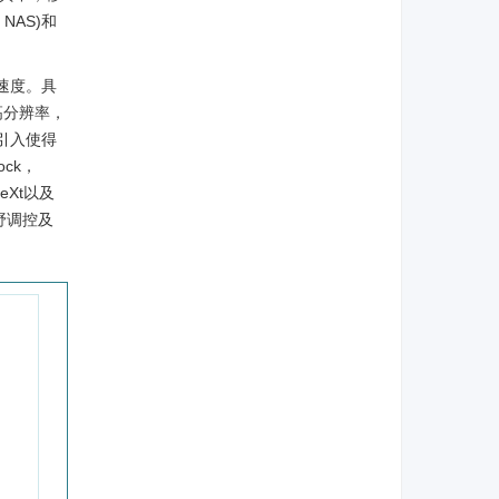
，NAS)和
速度。具
高分辨率，
引入使得
ock，
Xt以及
受野调控及