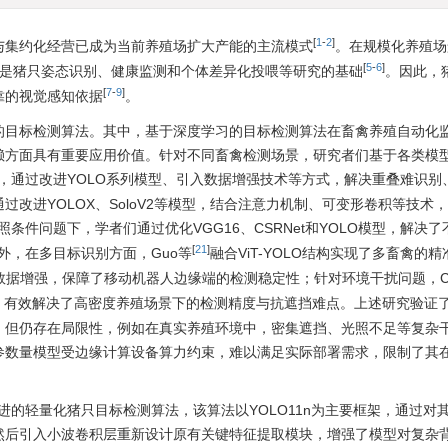
[
1
-
2
]
与集约化经营已成为当前养殖场扩大产能的主流模式
。在规模化养殖场
[
5
-
6
]
是猪只姿态识别、健康监测和个体差异化投喂等研究的基础
。因此，
[
7
-
9
]
靠的视觉感知依据
。
的目标检测算法。其中，基于深度学习的目标检测算法在畜禽养殖自动化
赖方面具有重要应用价值。针对不同畜禽检测场景，研究者们基于各类模
，通过改进YOLO系列模型、引入数据增强技术等方式，解决重叠难识别
改进YOLOX、SoloV2等模型，结合注意力机制、可变形卷积等技术
条件问题下，学者们通过优化VGG16、CSRNet和YOLO模型，解决了
[
21
]
外，在多目标识别方面，Guo等
融合ViT-YOLO结构实现了多畜禽的
据增强，保障了移动机器人边缘端的检测稳定性；针对环境干扰问题，Ch
化，有效解决了高密度养殖场景下的检测精度与抗遮挡难点。上述研究验证
，但仍存在局限性，例如在真实养殖环境中，密集遮挡、光照不足等复杂
参数量模型受边缘计算设备算力约束，难以满足实际部署需求，限制了其
改进的轻量化猪只目标检测算法，该算法以YOLO11n为主要框架，通过对
然后引入小波卷积层重新设计原有关键特征提取模块，增强了模型对复杂