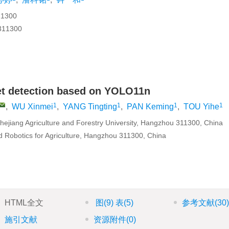
300
1300
get detection based on YOLO11n
1
1
1
1
,
WU Xinmei
,
YANG Tingting
,
PAN Keming
,
TOU Yihe
ejiang Agriculture and Forestry University, Hangzhou 311300, China
nd Robotics for Agriculture, Hangzhou 311300, China
HTML全文
图
(9)
表
(5)
参考文献
(30
施引文献
资源附件
(0)