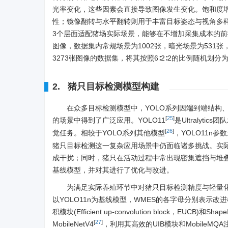
光率变化，这些因素会直接导致图像发生变化。饱和度
性；镜像翻转与水平翻转则用于丰富目标姿态与视角多
3个层面适配猪场实际场景，能够在不增加采集成本的
图像，数据集内常规场景为
1002
张，暗光场景为531张
3273
张图像的数据集，将其按照6∶2∶2的比例随机划
2. 猪只目标检测模型构建
在众多目标检测模型中，YOLO系列因端到端结构
[
25
]
的场景中得到了广泛应用。YOLO11
是Ultraly
[
26
]
觉任务。相较于YOLO系列其他模型
，YOLO11n
猪只目标检测这一复杂应用场景中仍面临诸多挑战。实
成干扰；同时，猪只在活动过程中常出现密集遮挡与堆叠
基线模型，并对其进行了优化与改进。
为满足实际养殖环节中对猪只目标检测精度与轻量化的
以YOLO11n为基线模型，WMES的各字母分别表示改进模
积模块(Efficient up-convolution block，EUCB
[
27
]
MobileNetV4
，利用其高效的UIB模块和Mobile