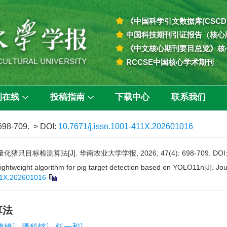
《中国科学引文数据库(CSCD
中国科技期刊引证报告（核心
《中文核心期刊要目总览》核
RCCSE中国核心学术期刊
刊在线
投稿指南
下载中心
联系我们
 698-709.
> DOI:
10.7671/j.issn.1001-411X.202601016
化猪只目标检测算法[J]. 华南农业大学学报, 2026, 47(4): 698-709.
DOI
ghtweight algorithm for pig target detection based on YOLO11n[J]. Jour
411X.202601016
算法
1
1
1
婷婷
,
潘科铭
,
钭一和