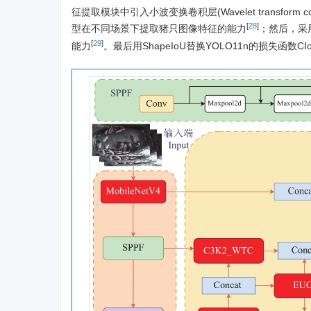
征提取模块中引入小波变换卷积层(Wavelet transfor
[
28
]
型在不同场景下提取猪只图像特征的能力
；然后，采
[
29
]
能力
。最后用ShapeIoU替换YOLO11n的损失函数CI