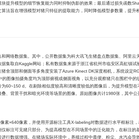
提升模型的细节恢复能力同时抑制伪影的效果；最后通过损失函数Shap
文算法旨在增强模型对猪只特征的提取能力，同时降低模型参数量，提升
集和网络数据集。其中，公开数据集为科大讯飞生猪盘点数据集、阿里云
据集取自Kaggle网站；私有数据集来源于浙江省杭州市临安区高虹镇试
部和侧面等多角度安装了Azure Kinect DK深度相机，系统设定R
中的图像拍摄角度均为顶部俯视或侧面视角，以充分观察猪只在围栏中的
60~150 d。在剔除相似度较高和清晰度较低的图像后，为提升模型在
堆叠、背景干扰和暗光环境等场景的图像。原始图像共计
1980
张，其中公
素×640像素，并使用开源标注工具X-labeling对数据进行水平框标注
则仅标注可见猪只部分。为提高模型在不同场景中的泛化能力，在标注的
转进行数据增强。在猪场实际环境中，养殖过程中粪便、粉尘、水汽会导