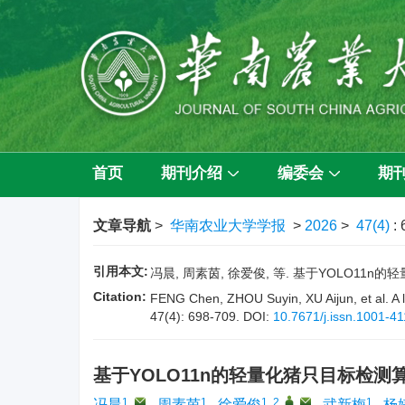
首页
期刊介绍
编委会
期
文章导航
>
华南农业大学学报
>
2026
>
47(4)
:
引用本文:
冯晨, 周素茵, 徐爱俊, 等. 基于YOLO11n的轻量
Citation:
FENG Chen, ZHOU Suyin, XU Aijun, et al. A li
47(4): 698-709.
DOI:
10.7671/j.issn.1001-
基于YOLO11n的轻量化猪只目标检测
1
,
1
1, 2
,
,
1
冯晨
,
周素茵
,
徐爱俊
,
武新梅
,
杨