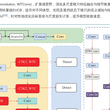
m convolution, WTConv)，扩展感受野，强化多尺度猪只特征融合与细节
用轻量级EUCB，提升对不同体型、光照及遮挡状态下猪只的语义感知与
[
30
]
oU
，针对性地优化目标形状与尺度损失计算，提升模型收敛速度。