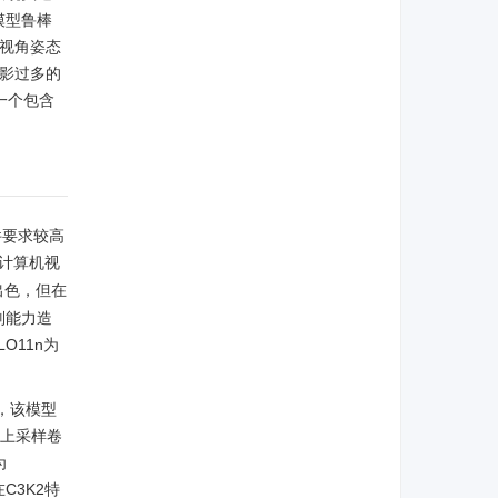
模型鲁棒
视角姿态
影过多的
一个包含
件要求较高
等计算机视
出色，但在
别能力造
11n为
，该模型
效上采样卷
为
C3K2特