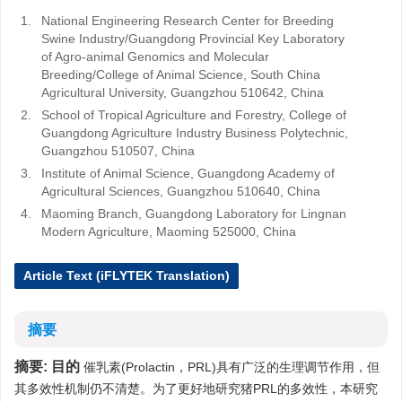
1.
National Engineering Research Center for Breeding
Swine Industry/Guangdong Provincial Key Laboratory
of Agro-animal Genomics and Molecular
Breeding/College of Animal Science, South China
Agricultural University, Guangzhou 510642, China
2.
School of Tropical Agriculture and Forestry, College of
Guangdong Agriculture Industry Business Polytechnic,
Guangzhou 510507, China
3.
Institute of Animal Science, Guangdong Academy of
Agricultural Sciences, Guangzhou 510640, China
4.
Maoming Branch, Guangdong Laboratory for Lingnan
Modern Agriculture, Maoming 525000, China
Article Text (iFLYTEK Translation)
摘要
摘要:
目的
催乳素(Prolactin，PRL)具有广泛的生理调节作用，但
其多效性机制仍不清楚。为了更好地研究猪PRL的多效性，本研究