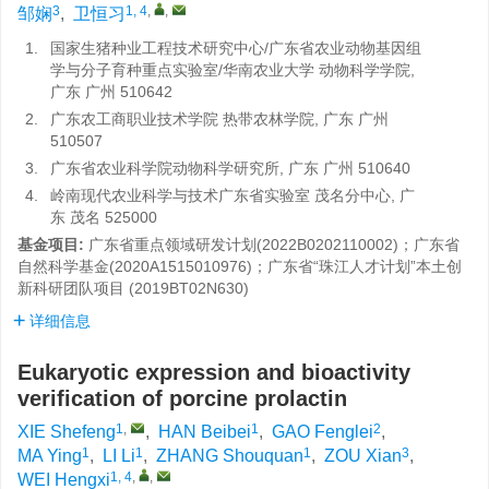
3
1, 4
,
,
邹娴
,
卫恒习
1.
国家生猪种业工程技术研究中心/广东省农业动物基因组
学与分子育种重点实验室/华南农业大学 动物科学学院,
广东 广州 510642
2.
广东农工商职业技术学院 热带农林学院, 广东 广州
510507
3.
广东省农业科学院动物科学研究所, 广东 广州 510640
4.
岭南现代农业科学与技术广东省实验室 茂名分中心, 广
东 茂名 525000
基金项目:
广东省重点领域研发计划(2022B0202110002)；广东省
自然科学基金(2020A1515010976)；广东省“珠江人才计划”本土创
新科研团队项目 (2019BT02N630)
详细信息
Eukaryotic expression and bioactivity
verification of porcine prolactin
1
,
1
2
XIE Shefeng
,
HAN Beibei
,
GAO Fenglei
,
1
1
1
3
MA Ying
,
LI Li
,
ZHANG Shouquan
,
ZOU Xian
,
1, 4
,
,
WEI Hengxi