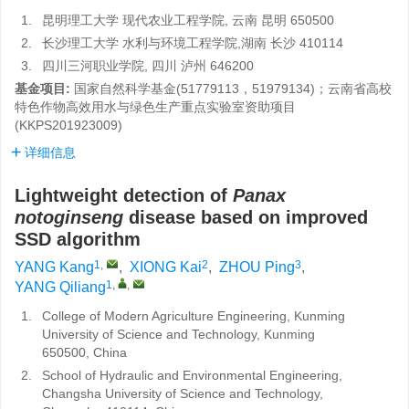
1.
昆明理工大学 现代农业工程学院, 云南 昆明 650500
2.
长沙理工大学 水利与环境工程学院,湖南 长沙 410114
3.
四川三河职业学院, 四川 泸州 646200
基金项目:
国家自然科学基金(51779113，51979134)；云南省高校
特色作物高效用水与绿色生产重点实验室资助项目
(KKPS201923009)
详细信息
Lightweight detection of
Panax
notoginseng
disease based on improved
SSD algorithm
1
,
2
3
YANG Kang
,
XIONG Kai
,
ZHOU Ping
,
1
,
,
YANG Qiliang
1.
College of Modern Agriculture Engineering, Kunming
University of Science and Technology, Kunming
650500, China
2.
School of Hydraulic and Environmental Engineering,
Changsha University of Science and Technology,