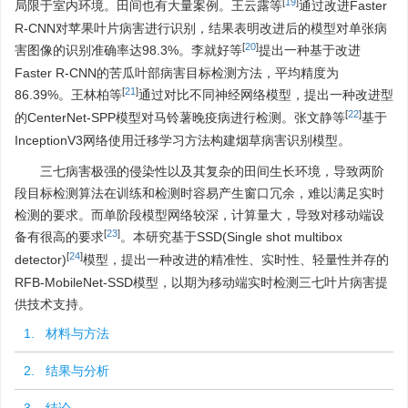
[
19
]
局限于室内环境。田间也有大量案例。王云露等
通过改进Faster
R-CNN对苹果叶片病害进行识别，结果表明改进后的模型对单张病
[
20
]
害图像的识别准确率达98.3%。李就好等
提出一种基于改进
Faster R-CNN的苦瓜叶部病害目标检测方法，平均精度为
[
21
]
86.39%。王林柏等
通过对比不同神经网络模型，提出一种改进型
[
22
]
的CenterNet-SPP模型对马铃薯晚疫病进行检测。张文静等
基于
InceptionV3网络使用迁移学习方法构建烟草病害识别模型。
三七病害极强的侵染性以及其复杂的田间生长环境，导致两阶
段目标检测算法在训练和检测时容易产生窗口冗余，难以满足实时
检测的要求。而单阶段模型网络较深，计算量大，导致对移动端设
[
23
]
备有很高的要求
。本研究基于SSD(Single shot multibox
[
24
]
detector)
模型，提出一种改进的精准性、实时性、轻量性并存的
RFB-MobileNet-SSD模型，以期为移动端实时检测三七叶片病害提
供技术支持。
1. 材料与方法
2. 结果与分析