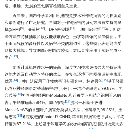
速、准确、无损的三七病害检测至关重要。
近年来，国内外学者利用机器视觉技术对作物病害的无损识别
和诊断进行了广泛研究。早期对于作物病害的识别方法有支持向量
[
9
]
[
10
]
[
11
]
[
12
]
机(SVM)
、决策树
、DPM检测器
、贝叶斯分类
等，但这
些方法在特征抽取阶段仅能获取颜色、形状等图像的底层特征，由
于田间气候的多样性以及病害种类的相似性，这些特征表达能力受
到极大挑战，导致图像识别精度较低，难以直接应用于实际的农业
[
13
]
生产
。
随着计算机硬件水平的提高，深度学习技术凭借强大的特征表
达能力以及自动学习特征的优点，在复杂环境下的图像识别中表现
[
14
]
[
15
]
优秀
，并广泛应用于作物病害识别研究中。林建吾等
基于轻量
化卷积神经网络对番茄病害进行识别，平均准确率达到99.87%。刘
[
16
]
合兵等
将卷积神经网络MobileNet和迁移学习相结合识别玉米病
[
17
]
害，平均准确率为84%。周巧黎等
提出一种基于改进
MobileNetV3的番茄叶片病害分类识别方法，准确率为98.25%。王
[
18
]
远志等
通过改进的Faster R-CNN对苹果叶部病害进行识别，平均
精度为87.21%。上述基于深度学习的农作物病害识别应用场景大多