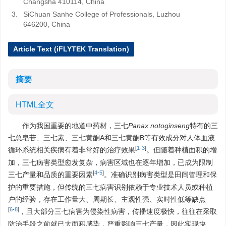
Changsha 410114, China
3.
SiChuan Sanhe College of Professionals, Luzhou
646200, China
Article Text (iFLYTEK Translation)
摘要
HTML全文
作为我国重要的地道中药材，三七
Panax notoginseng
特有的三
七总皂苷、三七素、三七黄酮A和三七黄酮B等有效成分对人体血液
[
1
-
3
]
循环系统相关疾病有着非常好的治疗效果
。但随着种植面积的增
加，三七病害类型愈发复杂，病害区域也在逐年增加，已成为限制
[
4
-
5
]
三七产量和品质的重要因素
。准确识别病害类型是田间管理和保
护的重要措施，但传统的三七病害识别依赖于专业技术人员或种植
户的经验，存在工作量大、周期长、主观性强、实时性低等缺点
[
6
-
8
]
，且大部分三七病害为侵染性病害，传播速度极快，往往在采取
防治手段之前就已大面积感染，严重影响三七产量，因此实现快