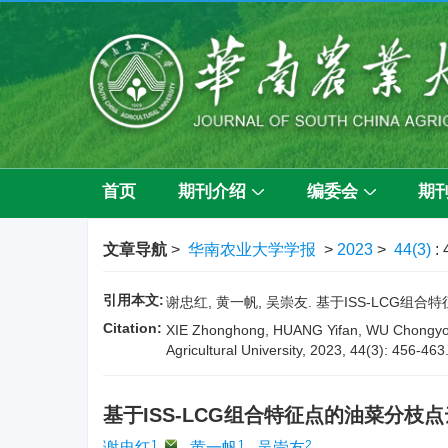
首页
期刊介绍
编委会
期
文章导航
>
华南农业大学学报
>
2023
>
44(3)
:
引用本文:
谢忠红, 黄一帆, 吴崇友. 基于ISS-LCG组合特征
Citation:
XIE Zhonghong, HUANG Yifan, WU Chongyou. 
Agricultural University, 2023, 44(3): 456-463
基于ISS-LCG组合特征点的油菜分枝
1
,
1
2
谢忠红
,
黄一帆
,
吴崇友