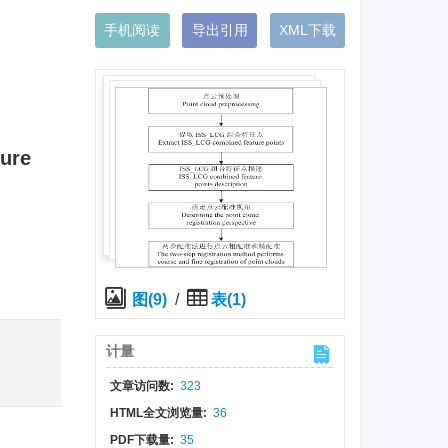
手机阅读
导出引用
XML下载
ture
图(9)
/
表(1)
)
计量
文章访问数:
323
HTML全文浏览量:
36
PDF下载量:
35