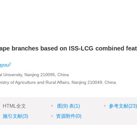
 rape branches based on ISS-LCG combined fea
2
gyou
ural University, Nanjing 210095, China
nistry of Agriculture and Rural Affairs, Nanjing 210049, China
HTML全文
图
(9)
表
(1)
参考文献
(23
施引文献
(3)
资源附件
(0)