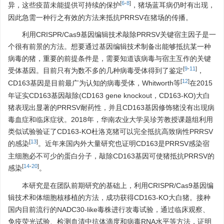
[
6
-
8
]
异，这些疫苗未能提供可持续的保护
，猪场蓝耳病仍时有出现，
因此急需一种行之有效的方法来抵抗PRRSV在猪场的传播。
利用CRISPR/Cas9基因编辑技术敲除PRRSV关键宿主因子是一
个很有前景的方法。想要通过基因编辑技术制备出能够抵抗某一种
病毒的猪，重要的前提条件是，需要知道该病毒与宿主互作的关键
[
9
-
11
]
受体基因。目前只有为数不多的几种病毒受体得到了鉴定
，
[
12
]
CD163基因是目前最广为认知的病毒受体，Whitworth等
在2015
年证实CD163基因敲除(CD163 gene knockout，CD163-KO)大白
猪表现出显著的PRRSV耐药性，并且CD163基因修饰猪没有出现病
毒血症和临床症状。2018年，华南农业大学吴珍芳教授课题组利用
类似试验验证了CD163-KO杜洛克猪可以完全抵抗高致病性PRRSV
[
13
]
的感染
。近年来国内外大量研究也证明CD163是PRRSV感染宿
主细胞必不可少的蛋白分子，敲除CD163基因可使猪抵抗PRRSV的
[
14
-
20
]
感染
。
本研究是在团队前期研究的基础上，利用CRISPR/Cas9基因编
辑技术和体细胞核移植的方法，成功获得CD163-KO大白猪。接种
国内目前流行的NADC30-like毒株进行攻毒试验，通过临床观察、
免疫荧光试验、检测血清中抗体滴度和病毒RNA水平等方法，证明