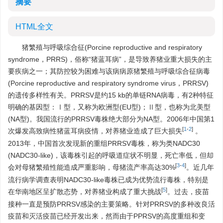
摘要
HTML全文
猪繁殖与呼吸综合征(Porcine reproductive and respiratory
syndrome，PRRS)，俗称“猪蓝耳病”，是导致养猪业重大损失的主
要疾病之一；其防控较为困难与该病病原猪繁殖与呼吸综合征病毒
(Porcine reproductive and respiratory syndrome virus，PRRSV)
的遗传多样性有关。PRRSV是约15 kb的单链RNA病毒，有2种特征
明确的基因型：Ⅰ型，又称为欧洲型(EU型)；Ⅱ型，也称为北美型
(NA型)。我国流行的PRRSV毒株绝大部分为NA型。2006年中国第1
[
1
-
2
]
次爆发高致病性猪蓝耳病疫情，对养猪业造成了巨大损失
。
2013年，中国首次发现新的重组PRRSV毒株，称为类NADC30
(NADC30-like)，该毒株引起的呼吸道症状不明显，死亡率低，但却
[
3
-
4
]
会对母猪繁殖性能造成严重影响，母猪流产率高达30%
。近几年
流行病学调查表明NADC30-like毒株已成为优势流行毒株，特别是
[
5
]
在华南地区呈扩散态势，对养猪业构成了重大挑战
。过去，疫苗
接种一直是预防PRRSV感染的主要策略。针对PRRSV的多种改良活
疫苗和灭活疫苗已经开发出来，然而由于PPRSV的高度重组和变