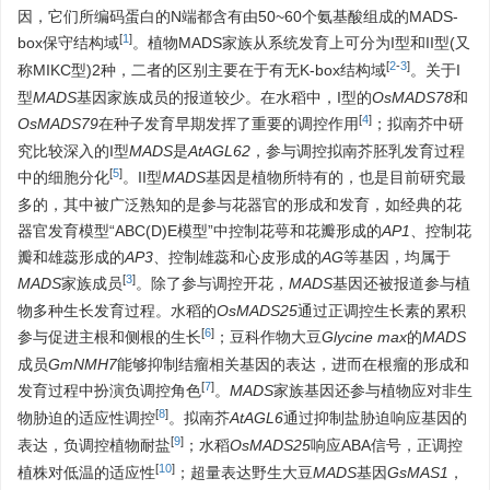
因，它们所编码蛋白的N端都含有由50~60个氨基酸组成的MADS-
[
1
]
box保守结构域
。植物MADS家族从系统发育上可分为I型和II型(又
[
2
-
3
]
称MIKC型)2种，二者的区别主要在于有无K-box结构域
。关于I
型
MADS
基因家族成员的报道较少。在水稻中，I型的
OsMADS78
和
[
4
]
OsMADS79
在种子发育早期发挥了重要的调控作用
；拟南芥中研
究比较深入的I型
MADS
是
AtAGL62
，参与调控拟南芥胚乳发育过程
[
5
]
中的细胞分化
。II型
MADS
基因是植物所特有的，也是目前研究最
多的，其中被广泛熟知的是参与花器官的形成和发育，如经典的花
器官发育模型“ABC(D)E模型”中控制花萼和花瓣形成的
AP1
、控制花
瓣和雄蕊形成的
AP3
、控制雄蕊和心皮形成的
AG
等基因，均属于
[
3
]
MADS
家族成员
。除了参与调控开花，
MADS
基因还被报道参与植
物多种生长发育过程。水稻的
OsMADS25
通过正调控生长素的累积
[
6
]
参与促进主根和侧根的生长
；豆科作物大豆
Glycine max
的
MADS
成员
GmNMH7
能够抑制结瘤相关基因的表达，进而在根瘤的形成和
[
7
]
发育过程中扮演负调控角色
。
MADS
家族基因还参与植物应对非生
[
8
]
物胁迫的适应性调控
。拟南芥
AtAGL6
通过抑制盐胁迫响应基因的
[
9
]
表达，负调控植物耐盐
；水稻
OsMADS25
响应ABA信号，正调控
[
10
]
植株对低温的适应性
；超量表达野生大豆
MADS
基因
GsMAS1
，