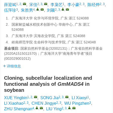
1, 2
,
2, 3
,
1
2, 3
2, 3
薛迎斌
,
宋佳
,
李枭艺
,
李小豪
,
陈经烨
,
3
4
,
,
2, 3
,
,
伍萍珍
,
朱胜男
,
刘颖
1.
广东海洋大学 化学与环境学院, 广东 湛江 524088
2.
国家耐盐碱水稻技术创新中心 华南中心, 广东 湛江
524088
3.
广东海洋大学 滨海农业学院, 广东 湛江 524088
4.
岭南师范学院 生命科学与技术学院, 广东 湛江 524048
基金项目:
国家自然科学基金(32002131)；广东省自然科学基金
(2020A1515011570)；广东海洋大学“南海青年学者”项目
(002029001012)
详细信息
Cloning, subcellular localization and
functional analysis of
GmMADS4
in
soybean
1, 2
,
2, 3
,
1
XUE Yingbin
,
SONG Jia
,
LI Xiaoyi
,
2, 3
2, 3
3
LI Xiaohao
,
CHEN Jingye
,
WU Pingzhen
,
4
,
,
2, 3
,
,
ZHU Shengnan
,
LIU Ying