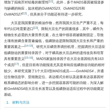
[
11
]
增加了拟南芥对铝毒的耐受性
。此外，多个
MADS
基因被报道参
与缺磷的响应，如水稻的
OsMADS23
、
OsMADS25
和
[
12
]
OsMADS27
，但具体分子功能还有待进一步研究。
大豆是我国重要的粮油作物，然而我国大豆生产严重不足，每
[
13
]
年约1亿吨需要进口
。限制大豆生产的因素很多，其中，磷作为
植物生长必需的大量营养元素，在土壤中很容易被吸附固定，导致
土壤有效磷含量普遍偏低，低磷胁迫是限制我国大豆生长和产量的
[
14
-
15
]
重要因素之一
。研究大豆磷营养调控机理，挖掘调控大豆适应
低磷胁迫的重要转录因子，对于磷高效大豆品种的遗传改良和培育
[
15
-
16
]
具有重要意义
。MADS家族转录因子在大豆全基因组共有163
[
17
]
个成员
，但是目前有功能报道尤其是有响应低磷胁迫功能的相对
较少。本研究克隆了1个大豆II型
MADS
成员——
GmMADS4
，并通
过生物信息学、亚细胞定位、表达模式分析以及超量表达该基因对
根系磷稳态的影响分析，进一步挖掘该基因可能的功能，为深入解
析
GmMADS4
在大豆生长发育以及低磷胁迫适应过程中的功能奠定
基础。
1. 材料与方法