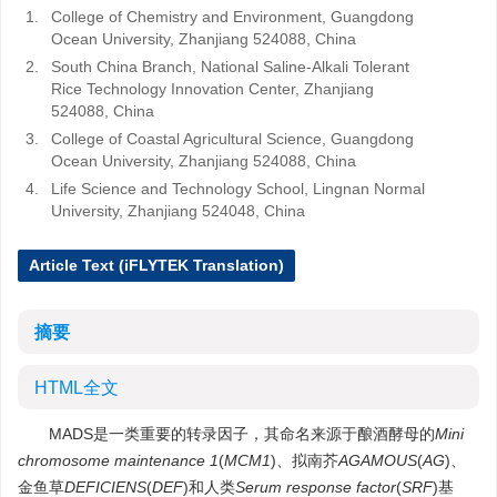
1.
College of Chemistry and Environment, Guangdong
Ocean University, Zhanjiang 524088, China
2.
South China Branch, National Saline-Alkali Tolerant
Rice Technology Innovation Center, Zhanjiang
524088, China
3.
College of Coastal Agricultural Science, Guangdong
Ocean University, Zhanjiang 524088, China
4.
Life Science and Technology School, Lingnan Normal
University, Zhanjiang 524048, China
Article Text (iFLYTEK Translation)
摘要
HTML全文
MADS是一类重要的转录因子，其命名来源于酿酒酵母的
Mini
chromosome maintenance 1
(
MCM1
)、拟南芥
AGAMOUS
(
AG
)、
金鱼草
DEFICIENS
(
DEF
)和人类
Serum response factor
(
SRF
)基