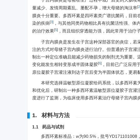
子宫内膜炎是母猪在生产过程中或产后受到大肠埃
[
2
量减少、发情周期紊乱、屡配不孕，增大母猪的淘汰率
膜炎十分重要。多西环素是四环素类广谱抗菌药，目前
[
3
]
染的疾病
，与其他同类药物相比具有抗菌活性强、体
[
5
]
的治疗效果
，而且组织穿透能力强，因此常用于治疗
子宫内膜炎是发生在子宫这种深部器官的炎症，若
注的方式对母猪子宫内膜炎进行治疗。但普通的子宫灌
制出一种定位准确且能减少药物损失的制剂尤为重要。
[
6
]
变化能发生相转变形成半固体凝胶
，目前已广泛应用
原位凝胶子宫灌注液到达子宫后变为半固体状态，更易
本研究选择温敏型原位凝胶给药系统，以多西环素为主药
和优化后，研制出一种多西环素温敏型原位凝胶子宫灌
度进行了监测，为临床使用多西环素治疗母猪子宫内膜
1. 材料与方法
1.1 药品与试剂
多西环素标准品：
w
为90.5%，批号YD17110