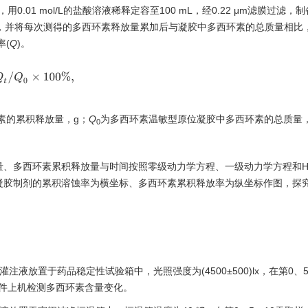
0.01 mol/L的盐酸溶液稀释定容至100 mL，经0.22 μm滤膜过滤，
测定，并将每次测得的多西环素释放量累加后与凝胶中多西环素的总质量相比
率(
Q
)。
Q
t
/
Q
0
×
100
%
,
素的累积释放量，g；
Q
为多西环素温敏型原位凝胶中多西环素的总质量
0
多西环素累积释放量与时间按照零级动力学方程、一级动力学方程和Higu
凝胶制剂的累积溶蚀率为横坐标、多西环素累积释放率为纵坐标作图，探
液放置于药品稳定性试验箱中，光照强度为(4500±500)lx，在第0、5
谱条件上机检测多西环素含量变化。