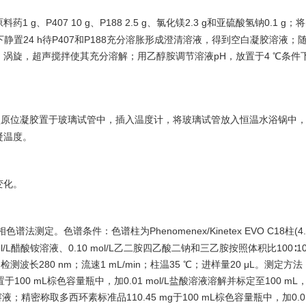
g、P407 10 g、P188 2.5 g、氯化镁2.3 g和亚硫酸氢钠0.1 g；将
条件下静置24 h待P407和P188充分溶胀形成澄清溶液，得到空白凝胶溶液；
涡旋，超声搅拌使其充分溶解；用乙醇胺调节溶液pH，放置于4 ℃条件
。
敏型原位凝胶置于玻璃试管中，插入温度计，将玻璃试管放入恒温水浴锅中
凝温度。
变化。
色谱法测定。色谱条件：色谱柱为Phenomenex/Kinetex EVO C18柱(4.
mol/L醋酸铵溶液、0.10 mol/L乙二胺四乙酸二钠和三乙胺按照体积比100∶1
测波长280 nm；流速1 mL/min；柱温35 ℃；进样量20 μL。测定方
于100 mL棕色容量瓶中，加0.01 mol/L盐酸溶液溶解并标定至100 m
精密称取多西环素标准品110.45 mg于100 mL棕色容量瓶中，加0.01 