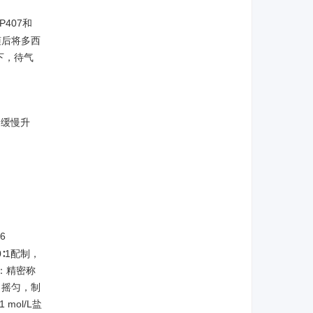
P407和
随后将多西
下，待气
，缓慢升
6
0∶1配制，
法：精密称
L，摇匀，制
mol/L盐