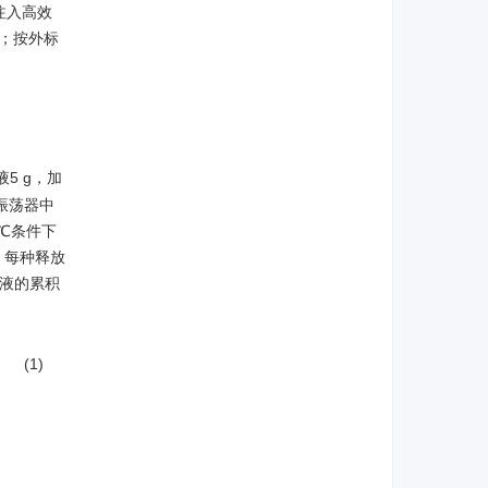
注入高效
图；按外标
5 g，加
浴振荡器中
)℃条件下
水，每种释放
液的累积
(1)