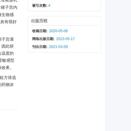
致母猪泌乳
被引次数:
4
母猪子宫内
微生物感
出版历程
膜炎有很好
收稿日期:
2020-05-06
用子宫灌
网络出版日期:
2023-05-17
，因此研
刊出日期:
2021-03-09
位温度的
度敏感型
释效果。
经处方筛选
的药物浓