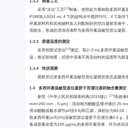
1.3.2 制备工艺
[
13
]
采用“冷法”工艺
制备。按照处方量称取多西环素原料药1 
P188加入到34 mL 4 ℃的超纯水中搅拌均匀，4 ℃
环素原料药和其他辅料加入到配制好的空白凝胶溶液中，
泡除去，形成的澄清溶液即为多西环素温敏型原位凝胶
1.3.3 胶凝温度的测定
[
13
]
采用倒置试管法
测定。取2~3 mL多西环素温
温；将试管倒置，试管中溶液不再流动时的温度即为胶
1.3.4 性状观察
观察并记录多西环素温敏型原位凝胶的形态及颜色
1.4 多西环素温敏型原位凝胶子宫灌注液药物含量测定
[
14
]
参照《中华人民共和国兽药典(2015版)》
高效液相
mm×250 mm，5 μm)；流动相为醋酸盐缓冲液(0.25 
用冰醋酸或氨水调节pH至8.8)和乙腈，体积比为84∶16；检
取多西环素(
w
为2%)温敏型原位凝胶子宫灌注液0.5 g，置
备成质量浓度为100 μg/mL的多西环素溶液，作为供试溶液；