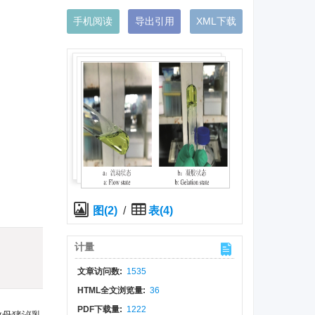
手机阅读
导出引用
XML下载
图(2)
/
表(4)
)
计量
文章访问数:
1535
HTML全文浏览量:
36
PDF下载量:
1222