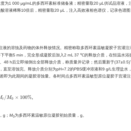
1 000 μg/mL的多西环素标准储备液；精密量取20 μL供试品溶液，
L盐酸溶液稀释10倍后，精密量取20 μL，注入高效液相色谱仪，记录色谱
注液的溶蚀及药物的体外释放情况。精密称取多西环素温敏凝胶子宫灌注液
下平衡5 min，完全形成凝胶后加入2 mL 37 ℃的释放介质，在恒温水
、36、48 h后立即倾倒出全部释放介质，称质量并记录；然后重新于(37±0.5
操作，直至溶蚀完。释放介质分别为pH=7.2的PBS缓冲溶液和9 g/L生理盐
量差即为此期间的凝胶溶蚀量。各时间点多西环素温敏型原位凝胶子宫灌注
M
t
/
M
0
×
100
%
,
，g；
M
为多西环素温敏原位凝胶初始质量，g。
0