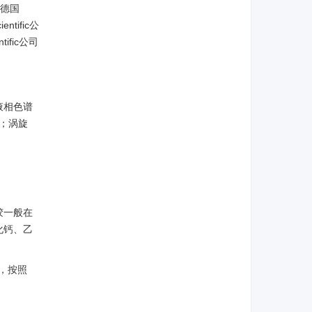
由德国
tific公
ific公司
液相色谱
厂；涡旋
胶一般在
化钙、乙
，按照