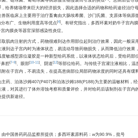
希菌、链球菌、葡萄球菌等病原微生物侵袭而引发的炎症
。患病后会导
]
，给养猪场带来巨大的经济损失，因此选择合适的药物和给药途径治疗
在兽医临床上主要用于治疗畜禽由大肠埃希菌、沙门氏菌、支原体等病原
[
4
]
内分布广、生物利用度高等优点
。有研究指出，多西环素对奶牛子宫内
子宫内膜炎等器官深部感染性炎症。
采取肌肉注射的方式，药物很难到达作用部位起到治疗效果，因此一般采
注液到达子宫内时为液体状态，易流动导致药物损失，从而降低治疗效果
温度敏感型原位凝胶是一种新型给药系统，以液体状态给药后，受给药部
[
7
-
9
]
[
10
-
11
]
[
12
]
于鼻腔
、眼部
、阴道
等部位给药。与传统子宫灌注液相比，温
黏附在子宫内，不易流失，在提高患病部位局部药物浓度的同时还具有缓
、泊洛沙姆407(P407)和泊洛沙姆188(P188)为主要的温敏材料，
注液，对其进行了体外溶蚀考察和质量评价，并对给药后该制剂在子宫内
炎提供新途径。
1008，由中国兽药药品监察所提供；多西环素原料药：
w
为90.9%，批号