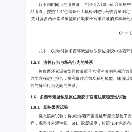
取不同时间点的溶蚀液，全部倒入100 mL容量瓶中，用
品溶液，按照“1.4”色谱条件上机检测进行药物含量
(2)计算多西环素温敏型原位凝胶子宫灌注液的累积释药
Q
=
式中，
Q
为
t
时刻多西环素温敏型原位凝胶中多西环
t
1.5.3 溶蚀行为与释药行为的关系
将多西环素温敏型原位凝胶子宫灌注液的累积溶蚀量、
力学方程进行拟合，探究最佳溶蚀及释药模型。随后以
蚀与释药行为之间的关系。
1.6 多西环素温敏型原位凝胶子宫灌注液稳定性试验
1.6.1 影响因素试验
强光照射试验：将3批多西环素温敏型原位凝胶子宫灌注
样，观察其外观性状、pH、胶凝温度，按照“1.4”色