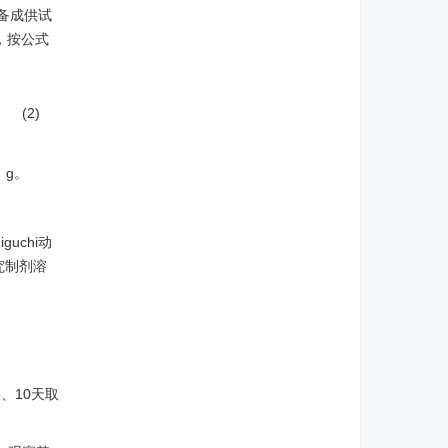
制备成供试
，按公式
(2)
，g。
chi动
究制剂溶
、10天取