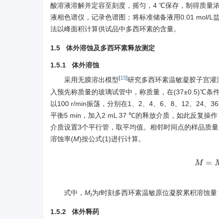
酸溶液溶解并定容至刻度，摇匀，4 ℃保存，制得质量浓度为
液相色谱仪，记录色谱图；将标准储备液用0.01 mol/
法以峰面积计算供试品中多西环素的含量。
1.5 体外溶蚀及多西环素释放测定
1.5.1 体外溶蚀
[
15
]
采用无膜溶出模型
研究多西环素温敏凝胶子宫灌
入预先称质量的玻璃试管中，称质量，在(37±0.5)℃条件
以100 r/min振荡，分别在1、2、4、6、8、12、24
平衡5 min，加入2 mL 37 ℃的释放介质，如此反复
介质设置3个平行管，取平均值。相邻时间点的样品质
溶蚀率(
M
)按公式(1)进行计算。
M
=
式中，
M
为
t
时刻多西环素温敏原位凝胶累积溶蚀量
t
1.5.2 体外释药