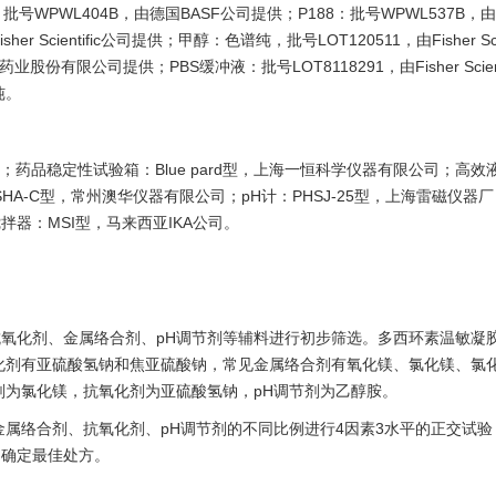
：批号WPWL404B，由德国BASF公司提供；P188：批号WPWL537B，
Scientific公司提供；甲醇：色谱纯，批号LOT120511，由Fisher Scien
股份有限公司提供；PBS缓冲液：批号LOT8118291，由Fisher Scient
纯。
)公司；药品稳定性试验箱：Blue pard型，上海一恒科学仪器有限公司；高效
器：SHA-C型，常州澳华仪器有限公司；pH计：PHSJ-25型，上海雷磁仪器
拌器：MSI型，马来西亚IKA公司。
对抗氧化剂、金属络合剂、pH调节剂等辅料进行初步筛选。多西环素温敏凝
抗氧化剂有亚硫酸氢钠和焦亚硫酸钠，常见金属络合剂有氧化镁、氯化镁、氯
剂为氯化镁，抗氧化剂为亚硫酸氢钠，pH调节剂为乙醇胺。
属络合剂、抗氧化剂、pH调节剂的不同比例进行4因素3水平的正交试验
，确定最佳处方。