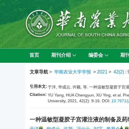
首页
期刊介绍
编委会
期
文章导航
>
华南农业大学学报
>
2021
>
42(2)
: 
引用本文:
于洋, 华成云, 许颖, 等. 一种温敏型凝胶子宫灌注液
Citation:
YU Yang, HUA Chengyun, XU Ying, et al. Prepa
University, 2021, 42(2): 9-16.
DOI:
10.7671/
一种温敏型凝胶子宫灌注液的制备及药
,
于洋
,
华成云
,
许颖
,
冯云云
,
刘宇
,
黄显会