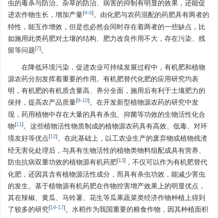
虫的毒杀与防治、杂草的防治、病害的抑制有明显的效果，还能促
[
4
-
6
]
进农作物生长，增加产量
。由化肥与农药混配的药肥具有两者的
特性，能互作增效，但是也必然会同时存在着两者的一些缺点，比
如施用此类药肥对土壤的结构、肥力改良作用不大，存在污染、残
[
7
]
留等问题
。
在降低环境污染，促进农业可持续发展过程中，有机肥和植物
源农药分别发挥着重要的作用。有机肥替代化肥的应用研究均表
明，有机肥的有机质含量高、养分全面，施用后有利于土壤肥力的
[
8
-
10
]
保持，提高农产品质量
。在开发新型植物源农药的研究中发
现，药用植物中存在大量的具有杀虫、抑菌等功效的生物活性化合
[
11
]
物
。这些植物活性物质制成的植物源农药具有高效、低毒、对环
[
12
]
境友好等优点
。在此基础上，以工农业生产的废弃物或植物残渣
经无害化处理后，与具有生物活性的植物类物料组配成具有营养、
[
13
]
防虫抗病双重功效的植物源有机药肥
，不仅可以作为有机肥替代
化肥，还因其含有植物源活性成分，而具有杀虫功效，能减少害虫
的发生。基于植物源有机药肥在作物控害增产效果上的明显优点，
其在辣椒、黄瓜、马铃薯、花生等瓜果蔬菜类经济作物种植上得到
[
14
-
17
]
了较多的研究
。水稻作为我国重要的粮食作物，因其种植面积