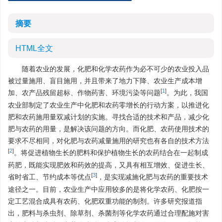
摘要
HTML全文
随着农业的发展，化肥和化学农药作为必不可少的农业投入品
被过量施用、盲目施用，并且带来了地力下降、农业生产成本增
[
1
]
加、农产品残留超标、作物药害、环境污染等问题
。为此，我国
农业部制定了农业生产中化肥和农药零增长的行动方案，以推进化
肥和农药施用量双减计划的实施。寻找合适的技术和产品，减少化
肥与农药的用量，是解决该问题的方向。而化肥、农药使用技术的
要求不尽相同，对化肥与农药减量施用的研究也有各自的技术方法
[
2
]
。将促进植物生长的肥料和保护植物生长的农药结合在一起制成
药肥，既能实现肥效和药效的提高，又具有相互增效、促进生长、
[
3
]
省时省工、节约成本等优点
，是实现减施化肥与农药的重要技术
途径之一。目前，农业生产中应用较多的是将化学农药、化肥按一
定工艺混合成具有农药、化肥双重功能的制剂。许多研究报道指
出，肥料与杀虫剂、除草剂、杀菌剂等化学农药通过合理配施对害