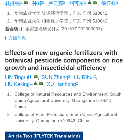
1
,
2
2
1
,
,
2
林挺锐
,
孙郑
,
卢日辉
,
刘可星
,
徐汉虹
1.
华南农业大学 资源环境学院，广东 广州 510642
2.
华南农业大学 植物保护学院，广东 广州 510642
基金项目:
国家重点研发计划(2018YFD02003003)
详细信息
Effects of new organic fertilizers with
botanical pesticide components on rice
growth and insecticidal efficiency
1
,
2
2
LIN Tingrui
,
SUN Zheng
,
LU Rihui
,
1
,
,
2
LIU Kexing
,
XU Hanhong
1.
College of Natural Resources and Environment, South
China Agricultural University, Guangzhou 510642,
China
2.
College of Plant Protection, South China Agricultural
University, Guangzhou 510642, China
Article Text (iFLYTEK Translation)