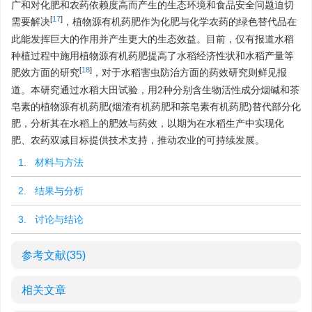
广和对化肥和农药依赖度高而产生的生态环境和食品安全问题迫切
[
17
]
需要解决
，植物源有机药肥作为化肥与化学农药的绿色替代品在
此能发挥巨大的作用并产生更大的生态效益。目前，仅有报道水稻
种植过程中施用植物源有机药肥提高了水稻经济性状和水稻产量等
[
18
]
肥效方面的研究
，对于水稻害虫防治方面的药效研究则鲜见报
道。本研究通过水稻大田试验，用2种分别含生物活性成分烟碱和茶
皂素的植物源有机药肥(烟渣有机药肥和茶皂素有机药肥)替代部分化
肥，分析其在水稻上的肥效与药效，以期为在水稻生产中实现化
肥、农药双减目标提供技术支持，推动农业的可持续发展。
1. 材料与方法
2. 结果与分析
3. 讨论与结论
参考文献
(35)
相关文章