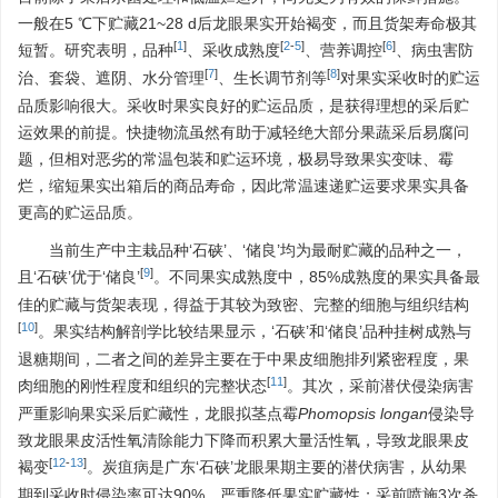
一般在5 ℃下贮藏21~28 d后龙眼果实开始褐变，而且货架寿命极其
[
1
]
[
2
-
5
]
[
6
]
短暂。研究表明，品种
、采收成熟度
、营养调控
、病虫害防
[
7
]
[
8
]
治、套袋、遮阴、水分管理
、生长调节剂等
对果实采收时的贮运
品质影响很大。采收时果实良好的贮运品质，是获得理想的采后贮
运效果的前提。快捷物流虽然有助于减轻绝大部分果蔬采后易腐问
题，但相对恶劣的常温包装和贮运环境，极易导致果实变味、霉
烂，缩短果实出箱后的商品寿命，因此常温速递贮运要求果实具备
更高的贮运品质。
当前生产中主栽品种‘石硖’、‘储良’均为最耐贮藏的品种之一，
[
9
]
且‘石硖’优于‘储良’
。不同果实成熟度中，85%成熟度的果实具备最
佳的贮藏与货架表现，得益于其较为致密、完整的细胞与组织结构
[
10
]
。果实结构解剖学比较结果显示，‘石硖’和‘储良’品种挂树成熟与
退糖期间，二者之间的差异主要在于中果皮细胞排列紧密程度，果
[
11
]
肉细胞的刚性程度和组织的完整状态
。其次，采前潜伏侵染病害
严重影响果实采后贮藏性，龙眼拟茎点霉
Phomopsis longan
侵染导
致龙眼果皮活性氧清除能力下降而积累大量活性氧，导致龙眼果皮
[
12
-
13
]
褐变
。炭疽病是广东‘石硖’龙眼果期主要的潜伏病害，从幼果
期到采收时侵染率可达90%，严重降低果实贮藏性；采前喷施3次杀