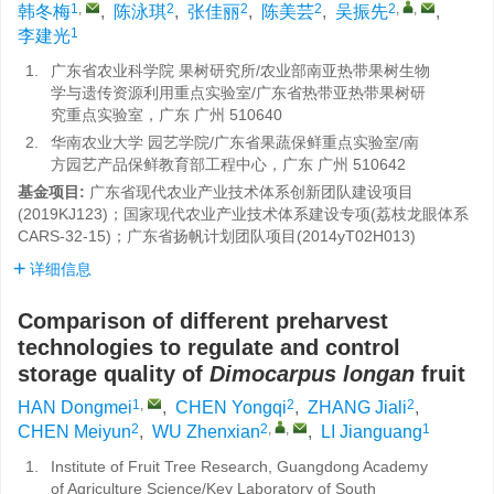
1
,
2
2
2
2
,
,
韩冬梅
,
陈泳琪
,
张佳丽
,
陈美芸
,
吴振先
,
1
李建光
1.
广东省农业科学院 果树研究所/农业部南亚热带果树生物
学与遗传资源利用重点实验室/广东省热带亚热带果树研
究重点实验室，广东 广州 510640
2.
华南农业大学 园艺学院/广东省果蔬保鲜重点实验室/南
方园艺产品保鲜教育部工程中心，广东 广州 510642
基金项目:
广东省现代农业产业技术体系创新团队建设项目
(2019KJ123)；国家现代农业产业技术体系建设专项(荔枝龙眼体系
CARS-32-15)；广东省扬帆计划团队项目(2014yT02H013)
详细信息
Comparison of different preharvest
technologies to regulate and control
storage quality of
Dimocarpus longan
fruit
1
,
2
2
HAN Dongmei
,
CHEN Yongqi
,
ZHANG Jiali
,
2
2
,
,
1
CHEN Meiyun
,
WU Zhenxian
,
LI Jianguang
1.
Institute of Fruit Tree Research, Guangdong Academy
of Agriculture Science/Key Laboratory of South