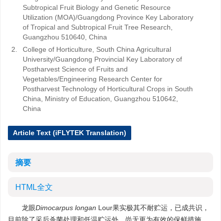
Subtropical Fruit Biology and Genetic Resource
Utilization (MOA)/Guangdong Province Key Laboratory
of Tropical and Subtropical Fruit Tree Research,
Guangzhou 510640, China
2.
College of Horticulture, South China Agricultural
University/Guangdong Provincial Key Laboratory of
Postharvest Science of Fruits and
Vegetables/Engineering Research Center for
Postharvest Technology of Horticultural Crops in South
China, Ministry of Education, Guangzhou 510642,
China
Article Text (iFLYTEK Translation)
摘要
HTML全文
龙眼
Dimocarpus longan
Lour果实极其不耐贮运，已成共识，
目前除了采后杀菌处理和低温贮运外，尚无更为有效的保鲜措施。