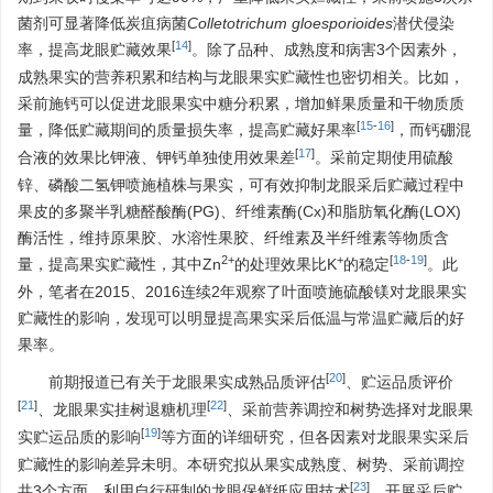
菌剂可显著降低炭疽病菌
Colletotrichum gloesporioides
潜伏侵染
[
14
]
率，提高龙眼贮藏效果
。除了品种、成熟度和病害3个因素外，
成熟果实的营养积累和结构与龙眼果实贮藏性也密切相关。比如，
采前施钙可以促进龙眼果实中糖分积累，增加鲜果质量和干物质质
[
15
-
16
]
量，降低贮藏期间的质量损失率，提高贮藏好果率
，而钙硼混
[
17
]
合液的效果比钾液、钾钙单独使用效果差
。采前定期使用硫酸
锌、磷酸二氢钾喷施植株与果实，可有效抑制龙眼采后贮藏过程中
果皮的多聚半乳糖醛酸酶(PG)、纤维素酶(Cx)和脂肪氧化酶(LOX)
酶活性，维持原果胶、水溶性果胶、纤维素及半纤维素等物质含
2+
+
[
18
-
19
]
量，提高果实贮藏性，其中Zn
的处理效果比K
的稳定
。此
外，笔者在2015、2016连续2年观察了叶面喷施硫酸镁对龙眼果实
贮藏性的影响，发现可以明显提高果实采后低温与常温贮藏后的好
果率。
[
20
]
前期报道已有关于龙眼果实成熟品质评估
、贮运品质评价
[
21
]
[
22
]
、龙眼果实挂树退糖机理
、采前营养调控和树势选择对龙眼果
[
19
]
实贮运品质的影响
等方面的详细研究，但各因素对龙眼果实采后
贮藏性的影响差异未明。本研究拟从果实成熟度、树势、采前调控
[
23
]
共3个方面，利用自行研制的龙眼保鲜纸应用技术
，开展采后贮