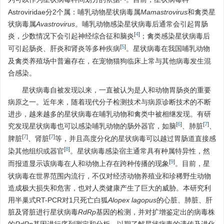
Astroviridae分2个属：哺乳动物星状病毒属
Mamastrovirus
和禽类星
状病毒属
Avastrovirus
。哺乳动物感染星状病毒后通常会引起胃肠
[
4
]
炎，少数情况下会引起神经综合征和脑炎
；禽类感染星状病毒后
[
5
]
可引起肠炎、肝炎和肾炎等多种疾病
。星状病毒在我国哺乳动物
及禽类养殖场中普遍存在，在宠物猫狗临床上常与其他病毒发生混
合感染。
星状病毒自被发现以来，一直被认为是人和动物胃肠炎的重要
病原之一。近年来，随着现代分子检测技术与病原诊断技术的不断
进步，越来越多的星状病毒在哺乳动物和禽类中被相继发现。有研
[
6
]
[
7
]
究发现星状病毒也可以感染哺乳动物的肠外器官，如脑
、肺脏
、
[
7
]
[
7
]
脾脏
、肾脏
等，并且高度分化的星状病毒可以越过胃肠道直接感
[
8
]
染其他组织或器官
。星状病毒感染宿主通常具有种属特异性，然
[
9
]
而报道显示该病毒在人和动物上存在跨种传播的现象
。目前，星
状病毒在世界范围内流行，不仅对经济动物养殖业和珍稀野生动物
造成极大损失和危害，也对人类健康产生了巨大的威胁。本研究利
用半巢式RT-PCR对1只死亡白狐
Alopex lagopus
的心脏、肺脏、肝
脏及肾脏进行星状病毒
RdRp
基因的检测，并对扩增鉴定出的病毒株