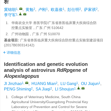
析
1
,
2
1
1
2
2
冀锦朝
,
黄勉
,
卢刚
,
欧嘉俊
,
彭仕明
,
萨家祺
,
1
,
,
李守军
1.
华南农业大学 兽医学院/广东省兽医临床重大疾病综合防
控重点实验室，广东 广州 510642
2.
广州动物园，广东 广州 510070
基金项目:
广东省兽医临床重大疾病综合防控重点实验室建设项目
(2017B030314142)
详细信息
Identification and genetic evolution
analysis of astrovirus
RdRp
gene of
Alopex
lagopus
1
,
2
1
1
JI Jinzhao
,
HUANG Mian
,
LU Gang
,
OU Jiajun
,
2
2
1
,
,
PENG Shiming
,
SA Jiaqi
,
LI Shoujun
1.
College of Veterinary Medicine, South China
Agricultural University/Guangdong Provincial Key
Laboratory of Prevention and Control for Severe