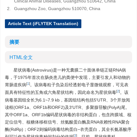
Clinical Animal Diseases, Guangzhou 510642, China
2.
Guangzhou Zoo, Guangzhou 510070, China
Article Text (iFLYTEK Translation)
摘要
HTML全文
星状病毒(Astrovirus)是一种无囊膜二十面体单链正链RNA病
毒，于1975年首次在肠炎患儿的粪便中发现，主要引发人和动物的
[
1
]
胃肠道疾病
。该病毒粒子负染后经透射电子显微镜观察，可见表
[
2
]
面具有特征性的五角或六角星状结构，因此命名为星状病毒
。该
病毒基因组全长为6.1~7.9 kb，基因组结构包括5′UTR、3个开放阅
读框(ORF1a、ORF1b和ORF2)及3′UTR、多聚腺苷酸(PolyA)尾。
其中ORF1a、ORF1b编码星状病毒的非结构蛋白，包含跨膜域、核
定位信号、核糖体移框信号、丝氨酸蛋白酶及RNA依赖性RNA聚合
酶(RdRp)；ORF2则编码病毒结构蛋白−衣壳蛋白，其全长氨基酸序
[
3
]
列可以作为星状病毒种间划分的依据
。目前，星状病毒科