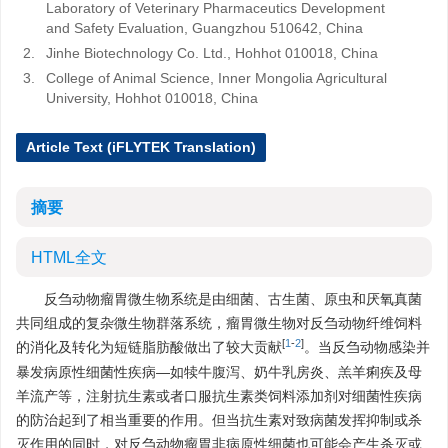
Laboratory of Veterinary Pharmaceutics Development
and Safety Evaluation, Guangzhou 510642, China
2.
Jinhe Biotechnology Co. Ltd., Hohhot 010018, China
3.
College of Animal Science, Inner Mongolia Agricultural
University, Hohhot 010018, China
Article Text (iFLYTEK Translation)
摘要
HTML全文
反刍动物瘤胃微生物系统是由细菌、古生菌、原虫和厌氧真菌
共同组成的复杂微生物群落系统，瘤胃微生物对反刍动物纤维饲料
[
1
-
2
]
的消化及转化为短链脂肪酸做出了较大贡献
。当反刍动物感染并
暴发病原性细菌性疾病—如犊牛腹泻、奶牛乳房炎、羔羊痢疾及母
羊流产等，注射抗生素或者口服抗生素类饲料添加剂对细菌性疾病
的防治起到了相当重要的作用。但当抗生素对致病菌发挥抑制或杀
灭作用的同时，对反刍动物瘤胃非病原性细菌也可能会产生杀灭或