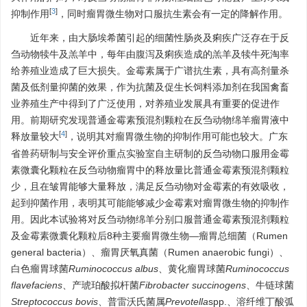
[
3
]
抑制作用
，同时瘤胃微生物对口服抗生素会有一定的降解作用。
近年来，由大肠埃希菌引起的细菌性肠炎及痢疾广泛存在于反
刍动物犊牛及羔羊中，每年由腹泻及痢疾造成的羔羊及犊牛死淘率
给养殖业造成了巨大损失。金霉素属于广谱抗生素，具有高剂量杀
菌及低剂量抑菌的效果，作为抗菌及促生长饲料添加剂在我国禽畜
业养殖生产中得到了广泛使用，对养殖业发展具有重要的促进作
用。前期研究发现普通金霉素预混剂颗粒在反刍动物绵羊瘤胃液中
[
4
]
释放量较大
，说明其对瘤胃微生物的抑制作用可能也较大。广东
省兽药研制与安全评价重点实验室自主研制的反刍动物口服用金霉
素微囊化颗粒在反刍动物瘤胃中的释放量比普通金霉素预混剂颗粒
少，且在皱胃能够大量释放，满足反刍动物对金霉素的有效吸收，
起到抑菌作用，表明其可能能够减少金霉素对瘤胃微生物的抑制作
用。因此本试验将对反刍动物绵羊分别口服普通金霉素预混剂颗粒
及金霉素微囊化颗粒后8种主要瘤胃微生物—瘤胃总细菌（Rumen
general bacteria）、瘤胃厌氧真菌（Rumen anaerobic fungi）、
白色瘤胃球菌
Ruminococcus albus
、黄化瘤胃球菌
Ruminococcus
flavefaciens
、产琥珀酸拟杆菌
Fibrobacter succinogens
、牛链球菌
Streptococcus bovis
、普雷沃氏菌属
Prevotella
spp.、溶纤维丁酸弧