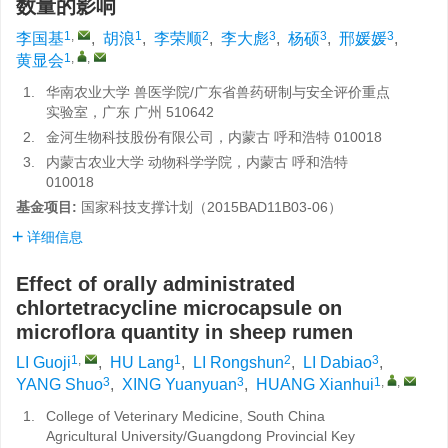
数量的影响
1
,
1
2
3
3
3
李国基
,
胡浪
,
李荣顺
,
李大彪
,
杨硕
,
邢媛媛
,
1
,
,
黄显会
1.
华南农业大学 兽医学院/广东省兽药研制与安全评价重点
实验室，广东 广州 510642
2.
金河生物科技股份有限公司，内蒙古 呼和浩特 010018
3.
内蒙古农业大学 动物科学学院，内蒙古 呼和浩特
010018
基金项目:
国家科技支撑计划（2015BAD11B03-06）
详细信息
Effect of orally administrated
chlortetracycline microcapsule on
microflora quantity in sheep rumen
1
,
1
2
3
LI Guoji
,
HU Lang
,
LI Rongshun
,
LI Dabiao
,
3
3
1
,
,
YANG Shuo
,
XING Yuanyuan
,
HUANG Xianhui
1.
College of Veterinary Medicine, South China
Agricultural University/Guangdong Provincial Key