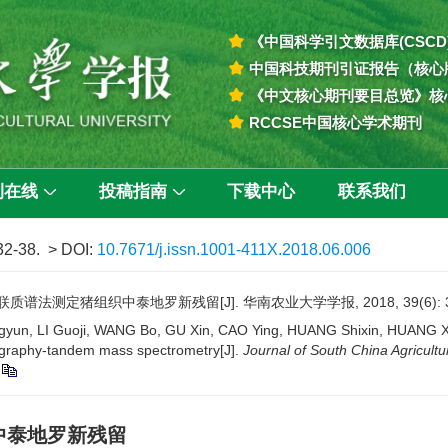
《中国科学引文数据库(CSCD
中国科技期刊引证报告（核心
《中文核心期刊要目总览》核
RCCSE中国核心学术期刊
刊在线
投稿指南
下载中心
联系我们
 32-38.
> DOI:
10.7671/j.issn.1001-411X.2018.06.006
质谱法测定猪组织中泰地罗新残留[J]. 华南农业大学学报, 2018, 39(6): 32
 LI Guoji, WANG Bo, GU Xin, CAO Ying, HUANG Shixin, HUANG Xianhui
tography-tandem mass spectrometry[J].
Journal of South China Agricultur
中泰地罗新残留