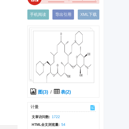
手机阅读
导出引用
XML下载
图(3)
/
表(2)
计量
文章访问数:
1722
HTML全文浏览量:
54