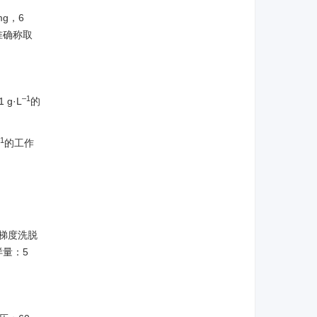
g，6
准确称取
–1
g·L
的
1
的工作
。梯度洗脱
样量：5