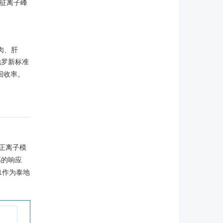
特征离子峰
肉、肝
泰地罗新标准
的回收率。
正离子模
高的响应
.1作为泰地