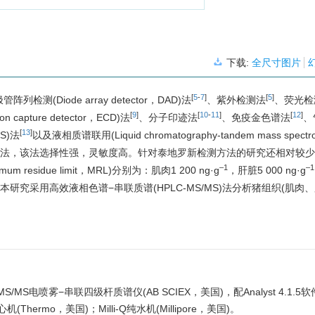
下载:
全尺寸图片
[
5
-
7
]
[
5
]
Diode array detector，DAD)法
、紫外检测法
、荧光检
[
9
]
[
10
-
11
]
[
12
]
 capture detector，ECD)法
、分子印迹法
、免疫金色谱法
、
[
13
]
MS)法
以及液相质谱联用(Liquid chromatography-tandem mass spectr
/MS法，该法选择性强，灵敏度高。针对泰地罗新检测方法的研究还相对较
–1
–1
idue limit，MRL)分别为：肌肉1 200 ng·g
，肝脏5 000 ng·g
本研究采用高效液相色谱−串联质谱(HPLC-MS/MS)法分析猪组织(肌肉
S/MS电喷雾−串联四级杆质谱仪(AB SCIEX，美国)，配Analyst 4.1.5软
hermo，美国)；Milli-Q纯水机(Millipore，美国)。