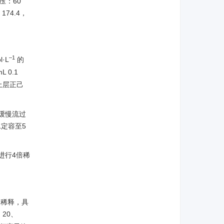
气压：60
、174.4，
–1
·L
的
 0.1
弃上层正己
液缓慢流过
水定容至5
进行4倍稀
液稀释，具
、20、