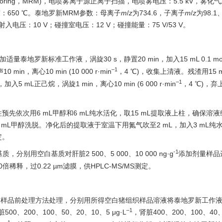
monitoring，MRM)，电喷雾离子源正离子扫描，电喷雾电压：5.5 kV，雾化
温度：650 ℃。泰地罗新MRM参数：母离子
m
/
z
为734.6，子离子
m
/
z
为98.1
；射入电压：10 V；碰撞室电压：12 V；碰撞能量：75 V/53 V。
中，加适量泰地罗新标准工作液，涡旋30 s，静置20 min，加入15 mL 0.1 mol
–1
in，离心10 min (10 000 r·min
，4 ℃)，收集上清液。残渣用15 mL
–1
L正己烷，涡旋1 min，离心10 min (6 000 r·min
，4 ℃)，
先依次用6 mL甲醇和6 mL纯水活化，取15 mL提取液上柱，确保溶
8 mL甲醇洗脱。净化后的提取液于室温下用氮气吹至2 mL，加入3 mL纯
定。
-1
用空白基质对肝脏2 500、5 000、10 000 ng·g
添加剂量样品
0倍稀释，过0.22 µm滤膜，供HPLC-MS/MS测定。
.4”样品前处理方法处理，分别用所得空白猪组织样品溶液将泰地罗新工作
–1
500、200、100、50、20、10、5 μg·L
，肾脏400、200、100、40