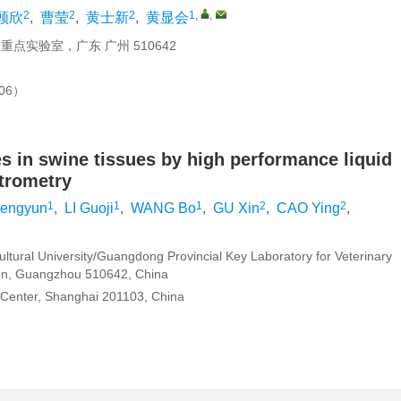
2
2
2
1
,
,
顾欣
,
曹莹
,
黄士新
,
黄显会
点实验室，广东 广州 510642
06）
es in swine tissues by high performance liquid
trometry
1
1
1
2
2
engyun
,
LI Guoji
,
WANG Bo
,
GU Xin
,
CAO Ying
,
ultural University/Guangdong Provincial Key Laboratory for Veterinary
on, Guangzhou 510642, China
 Center, Shanghai 201103, China