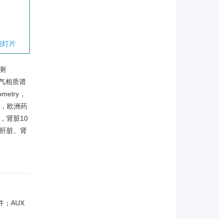
幻灯片
测
气相质谱
ometry，
少，欧洲药
，肾脏10
、肝脏、肾
件；AUX