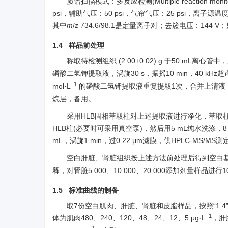
质谱扫描模式：多反应检测(Multiple reaction 
psi，辅助气压：50 psi，气帘气压：25 psi，离子源
其中
m
/
z
734.6/98.1是定量离子对；去簇电压：144 V
1.4 样品前处理
称取待检测组织 (2.00±0.02) g 于50 mL离心管
磷酸二氢钾提取液，涡旋30 s，振摇10 min，40 kHz超声10 m
–1
mol·L
的磷酸二氢钾提取液重复提取1次，合并上清液，加入5 m
烷层，备用。
采用HLB固相萃取柱对上述提取液进行净化，萃取柱预
HLB柱(必要时可采用真空泵)，然后用5 mL纯水洗涤，
mL，涡旋1 min，过0.22 μm滤膜，供HPLC-MS/MS测
空白肝脏、肾脏组织按上述方法前处理后得到空白基质，分别
释，对肾脏5 000、10 000、20 000添加剂量样品进行1
1.5 标准曲线的制备
取7份空白肌肉、肝脏、肾脏和皮脂样品，按照“1
–1
体为肌肉480、240、120、48、24、12、5 μg·L
，肝脏