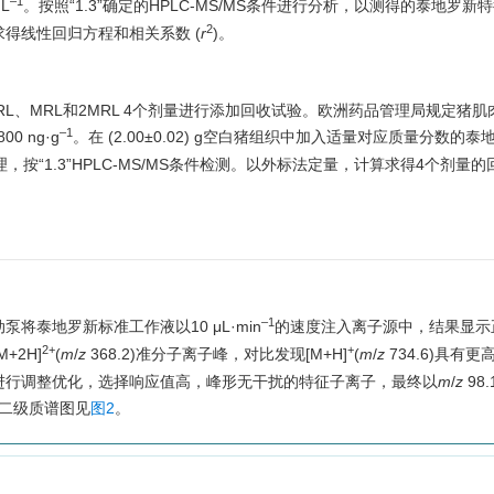
–1
L
。按照“1.3”确定的HPLC-MS/MS条件进行分析，以测得的泰地罗新
2
得线性回归方程和相关系数 (
r
)。
RL、MRL和2MRL 4个剂量进行添加回收试验。欧洲药品管理局规定猪肌
–1
0 ng·g
。在 (2.00±0.02) g空白猪组织中加入适量对应质量分数的
，按“1.3”HPLC-MS/MS条件检测。以外标法定量，计算求得4个剂量
–1
泰地罗新标准工作液以10 μL·min
的速度注入离子源中，结果显示
2+
+
M+2H]
(
m
/
z
368.2)准分子离子峰，对比发现[M+H]
(
m
/
z
734.6)具有更
进行调整优化，选择响应值高，峰形无干扰的特征子离子，最终以
m
/
z
98
的二级质谱图见
图2
。