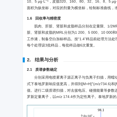
–1
10、5 μg·L
，皮脂320、160、80、32、16、8、5 μg·
面积为纵坐标，对应的剂量为横坐标，绘制标准曲线，求
1.6 回收率与精密度
肌肉、肝脏、肾脏和皮脂样品分别在定量限、1/2M
脏、肾脏和皮脂的MRL分别为1 200、5 000、10 000和80
工作液，制备空白加标样品。按“1.4”样品前处理方法处理
每个处理设3批样品，每批样品做6次重复。
2. 结果与分析
2.1 质谱参数确定
分别采用电喷雾离子源正离子与负离子扫描，用蠕动泵将
+
式下泰地罗新响应值更高，并得到[M+H]
(
m
/
z
734.6)和[
值。进行二级质谱扫描，对去簇电压、碰撞能量等参数
罗新定量离子，以
m
/
z
174.4作为定性离子。泰地罗新