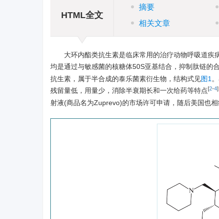
摘要
HTML全文
相关文章
大环内酯类抗生素是临床常用的治疗动物呼吸道疾
均是通过与敏感菌的核糖体50S亚基结合，抑制肽链的
抗生素，属于半合成的泰乐菌素衍生物，结构式见
图1
。
[
2
-
4
]
残留量低，用量少，消除半衰期长和一次给药等特点
射液(商品名为Zuprevo)的市场许可申请，随后美国也