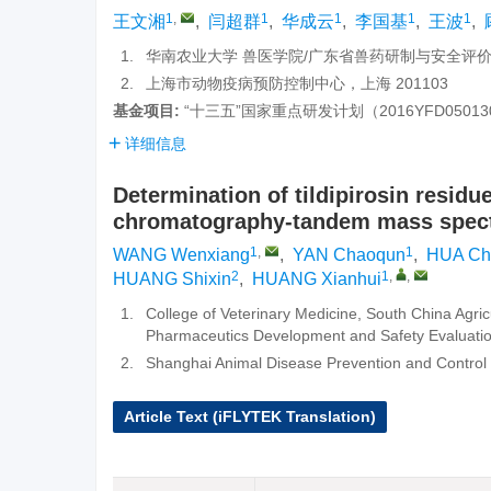
1
,
1
1
1
1
王文湘
,
闫超群
,
华成云
,
李国基
,
王波
,
1.
华南农业大学 兽医学院/广东省兽药研制与安全评价重
2.
上海市动物疫病预防控制中心，上海 201103
基金项目:
“十三五”国家重点研发计划（2016YFD05013
详细信息
Determination of tildipirosin residu
chromatography-tandem mass spec
1
,
1
WANG Wenxiang
,
YAN Chaoqun
,
HUA Ch
2
1
,
,
HUANG Shixin
,
HUANG Xianhui
1.
College of Veterinary Medicine, South China Agric
Pharmaceutics Development and Safety Evaluati
2.
Shanghai Animal Disease Prevention and Control
Article Text (iFLYTEK Translation)