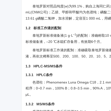
泰地罗新对照品纯度(
w
)为99.1%，购自上海同仁药
mL(CNW公司)；乙腈、甲醇和甲酸均为色谱纯；磷酸二氢
13.61 g磷酸二氢钾，加水溶解，定容至1 000 mL，用磷
1.2 标准工作液的配制
–1
泰地罗新标准储备液(1 g·L
)的配制：准确称取10 
标准储备液，–20 ℃冰箱贮存备用，有效期6个月。
泰地罗新标准工作液的配制：准确吸取泰地罗新储备液1 
液，再依次稀释至500、200、100、50、20、10、5、2 
1.3 HPLC-MS/MS条件
1.3.1 HPLC条件
色谱柱：Phenomenex Luna Omega C18，2.
程序：0~0.7 min，100% B；0.8~3.5 min，90% A，10
μL。
1.3.2 MS/MS条件