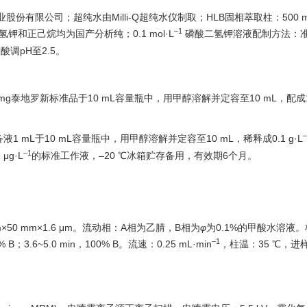
业股份有限公司；超纯水由Milli-Q超纯水仪制取；HLB固相萃取柱：500 m
–1
钾和正己烷均为国产分析纯；0.1 mol·L
磷酸二氢钾溶液配制方法：
酸调pH至2.5。
mg泰地罗新标准品于10 mL容量瓶中，用甲醇溶解并定容至10 mL，配成1 
–
mL于10 mL容量瓶中，用甲醇溶解并定容至10 mL，稀释成0.1 g·L
–1
μg·L
的标准工作液，–20 ℃冰箱贮存备用，有效期6个月。
1 mm×50 mm×1.6 μm。流动相：A相为乙腈，B相为
φ
为0.1%的甲酸水溶液
–1
% B；3.6~5.0 min，100% B。流速：0.25 mL·min
，柱温：35 ℃，进