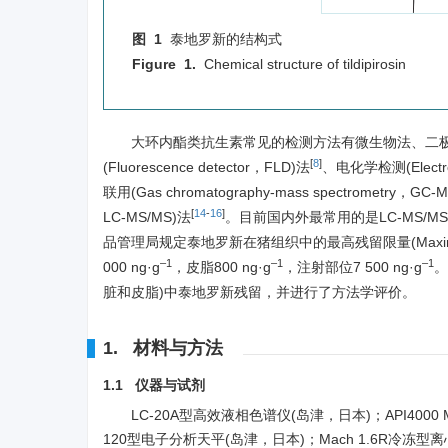
图 1
泰地罗新的结构式
Figure 1.
Chemical structure of tildipirosin
大环内酯类抗生素常见的检测方法有微生物法、二极管阵列检测(
[
8
]
(Fluorescence detector，FLD)法
、电化学检测(Electron
联用(Gas chromatography-mass spectrometry，GC-
[
14
-
16
]
LC-MS/MS)法
。目前国内外最常用的是LC-MS
品管理局规定泰地罗新在猪组织中的最高残留限量(Maximum res
–1
–1
–1
000 ng·g
，皮脂800 ng·g
，注射部位7 500 ng·g
。
脏和皮脂)中泰地罗新残留，并进行了方法学评价。
1. 材料与方法
1.1 仪器与试剂
LC-20A型高效液相色谱仪(岛津，日本)；API4000 M
120型电子分析天平(岛津，日本)；Mach 1.6R冷冻型离心机(T