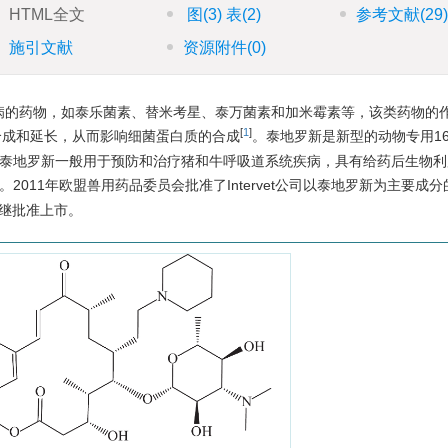
HTML全文
图
(3)
表
(2)
参考文献
(29
施引文献
资源附件
(0)
病的药物，如泰乐菌素、替米考星、泰万菌素和加米霉素等，该类药物的
[
1
]
合成和延长，从而影响细菌蛋白质的合成
。泰地罗新是新型的动物专用1
泰地罗新一般用于预防和治疗猪和牛呼吸道系统疾病，具有给药后生物利
。2011年欧盟兽用药品委员会批准了Intervet公司以泰地罗新为主要成
相继批准上市。