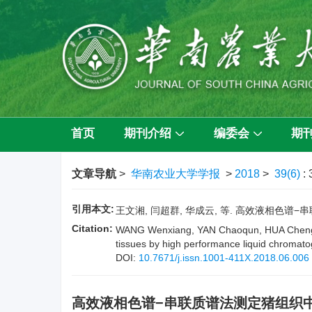
首页
期刊介绍
编委会
期
文章导航
>
华南农业大学学报
>
2018
>
39(6)
:
引用本文:
王文湘, 闫超群, 华成云, 等. 高效液相色谱−串联
Citation:
WANG Wenxiang, YAN Chaoqun, HUA Chengyun,
tissues by high performance liquid chroma
DOI:
10.7671/j.issn.1001-411X.2018.06.006
高效液相色谱−串联质谱法测定猪组织