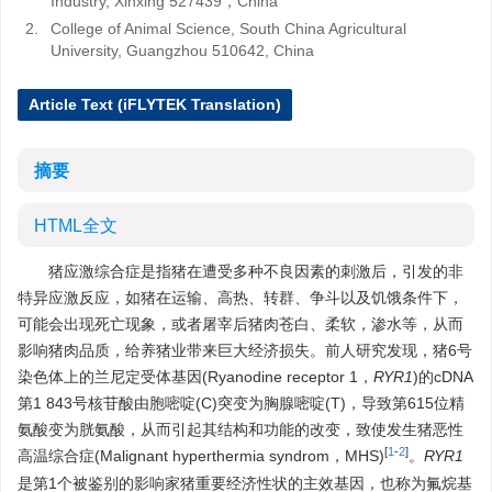
Industry, Xinxing 527439，China
2.
College of Animal Science, South China Agricultural
University, Guangzhou 510642, China
Article Text (iFLYTEK Translation)
摘要
HTML全文
猪应激综合症是指猪在遭受多种不良因素的刺激后，引发的非
特异应激反应，如猪在运输、高热、转群、争斗以及饥饿条件下，
可能会出现死亡现象，或者屠宰后猪肉苍白、柔软，渗水等，从而
影响猪肉品质，给养猪业带来巨大经济损失。前人研究发现，猪6号
染色体上的兰尼定受体基因(Ryanodine receptor 1，
RYR1
)的cDNA
第1 843号核苷酸由胞嘧啶(C)突变为胸腺嘧啶(T)，导致第615位精
氨酸变为胱氨酸，从而引起其结构和功能的改变，致使发生猪恶性
[
1
-
2
]
高温综合症(Malignant hyperthermia syndrom，MHS)
。
RYR1
是第1个被鉴别的影响家猪重要经济性状的主效基因，也称为氟烷基