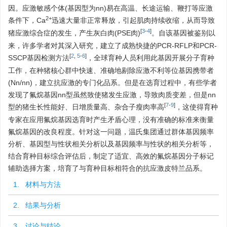
因。应激敏感个体(基因型为nn)易在高温、长途运输、鞭打等应激
2+
条件下，Ca
迅速大量非正常释放，引起肌肉持续收缩，从而导致
[
3
-
4
]
猪应激综合症的发生，产生灰白肉(PSE肉)
。自该基因被鉴别以
来，许多学者对其深入研究，建立了成熟快捷的PCR-RFLP和PCR-
[
2
,
5
-
6
]
SSCP基因检测方法
，全球育种人员利用此基因开展分子育种
工作，在种猪核心群中快速、准确地剔除应激不利等位基因携带者
(Nn/nn)，建立抗应激的专门化品系。但是在选育过程中，有些学者
发现了氟烷基因nn型虽然致使猪发生应激，导致肉质变差，但是nn
[
7
-
9
]
型的猪生长性能好、日增质量高、杂合子瘦肉率高
，这使得育种
专家在应用氟烷基因选育时产生矛盾心理，没有准确的标准来衡量
氟烷基因的改良程度。针对这一问题，温氏集团通过群体基因频率
分析、基因型与性状相关分析以及基因频率与性状的相关分析等，
结合育种目标综合评估后，制定了适宜、高效的氟烷基因分子标记
辅助选择方案，培育了与育种目标相符合的抗应激皮特兰品系。
1. 材料与方法
2. 结果与分析
3. 讨论与结论