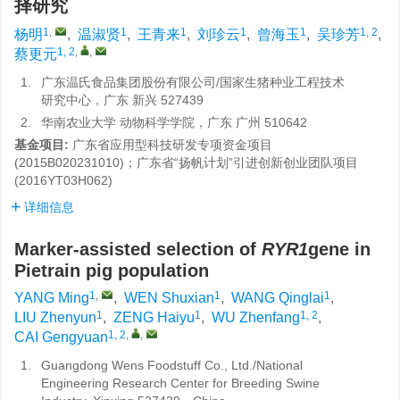
择研究
1
,
1
1
1
1
1, 2
杨明
,
温淑贤
,
王青来
,
刘珍云
,
曾海玉
,
吴珍芳
,
1, 2
,
,
蔡更元
1.
广东温氏食品集团股份有限公司/国家生猪种业工程技术
研究中心，广东 新兴 527439
2.
华南农业大学 动物科学学院，广东 广州 510642
基金项目:
广东省应用型科技研发专项资金项目
(2015B020231010)；广东省“扬帆计划”引进创新创业团队项目
(2016YT03H062)
详细信息
Marker-assisted selection of
RYR1
gene in
Pietrain pig population
1
,
1
1
YANG Ming
,
WEN Shuxian
,
WANG Qinglai
,
1
1
1, 2
LIU Zhenyun
,
ZENG Haiyu
,
WU Zhenfang
,
1, 2
,
,
CAI Gengyuan
1.
Guangdong Wens Foodstuff Co., Ltd./National
Engineering Research Center for Breeding Swine