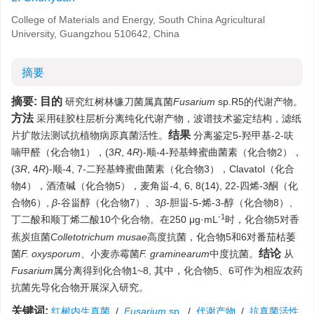
College of Materials and Energy, South China Agricultural
University, Guangzhou 510642, China
摘要
摘要:
目的
研究红树林镰刀菌属真菌
Fusarium
sp.R5的代谢产物。
方法
采用硅胶柱层析分离纯化代谢产物，波谱技术鉴定结构，滤纸
结果
片扩散法测试抗植物病原真菌活性。
分离鉴定5-羟甲基-2-呋
喃甲醛（化合物1），(3
R
, 4
R
)-顺-4-羟基蜂蜜曲菌素（化合物2），
(3
R
, 4
R
)-顺-4, 7-二羟基蜂蜜曲菌素（化合物3），Clavatol（化合
物4），酒渣碱（化合物5），麦角甾-4, 6, 8(14), 22-四烯-3酮（化
合物6）,
β
-谷甾醇（化合物7）、3
β
-胆甾-5-烯-3-醇（化合物8）、
-1
丁二酸和顺丁烯二酸10个化合物。在250 μg·mL
时，化合物5对香
蕉炭疽菌
Colletotrichum musae
高度抗菌，化合物5和6对番茄枯萎
结论
菌
F. oxysporum
、小麦赤霉菌
F. graminearum
中度抗菌。
从
Fusarium
属分离得到化合物1~8, 其中，化合物5、6可作为相应农药
抗菌先导化合物开展深入研究。
关键词:
红树内生真菌
/
Fusarium
sp.
/
代谢产物
/
抗真菌活性