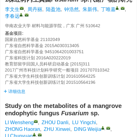
,
李文生
,
周丹丽
,
陆盈池
,
钟浩然
,
朱新伟
,
丁唯嘉
,
,
李春远
华南农业大学 材料与能源学院，广东 广州 510642
基金项目:
国家自然科学基金
21102049
广东省自然科学基金
2015A030313405
广东省自然科学基金
9451064201003751
广东省科技计划
2016A020222019
教育部留学回国人员科研启动基金
[2015]311
2017广州市科技计划科学研究一般项目
201707010342
广东省大学生科技创新训练计划
201610564225
广东省大学生科技创新训练计划
201510564196
详细信息
Study on the metabolites of a mangrove
endophytic fungus
Fusarium
sp.
LI Wensheng
,
ZHOU Danli
,
LU Yingchi
,
,
ZHONG Haoran
,
ZHU Xinwei
,
DING Weijia
,
,
LI Chunyuan