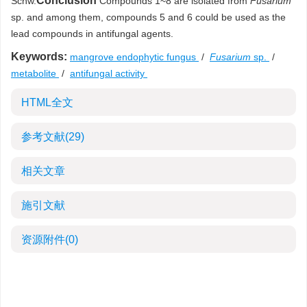
Conclusion
Schw.
Compounds 1~8 are isolated from
Fusarium
sp. and among them, compounds 5 and 6 could be used as the
lead compounds in antifungal agents.
Keywords:
mangrove endophytic fungus
/
Fusarium
sp.
/
metabolite
/
antifungal activity
HTML全文
参考文献
(29)
相关文章
施引文献
资源附件
(0)