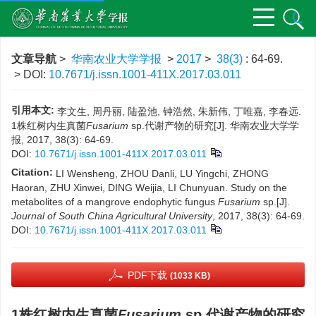
文章导航
>
华南农业大学学报
>
2017
>
38(3)
: 64-69.
> DOI:
10.7671/j.issn.1001-411X.2017.03.011
引用本文:
李文生, 周丹丽, 陆盈池, 钟浩然, 朱新伟, 丁唯嘉, 李春远.
1株红树内生真菌
Fusarium
sp.代谢产物的研究[J]. 华南农业大学学
报, 2017, 38(3): 64-69.
DOI:
10.7671/j.issn.1001-411X.2017.03.011
Citation:
LI Wensheng, ZHOU Danli, LU Yingchi, ZHONG
Haoran, ZHU Xinwei, DING Weijia, LI Chunyuan. Study on the
metabolites of a mangrove endophytic fungus
Fusarium
sp.[J].
Journal of South China Agricultural University
, 2017, 38(3): 64-69.
DOI:
10.7671/j.issn.1001-411X.2017.03.011
PDF下载
(1033 KB)
1株红树内生真菌
Fusarium
sp.代谢产物的研究