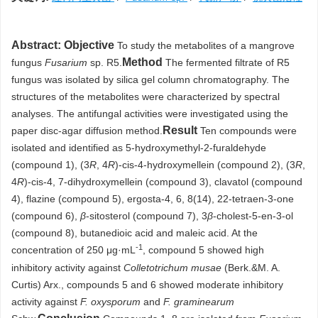
Abstract:
Objective
To study the metabolites of a mangrove
Method
fungus
Fusarium
sp. R5.
The fermented filtrate of R5
fungus was isolated by silica gel column chromatography. The
structures of the metabolites were characterized by spectral
analyses. The antifungal activities were investigated using the
Result
paper disc-agar diffusion method.
Ten compounds were
isolated and identified as 5-hydroxymethyl-2-furaldehyde
(compound 1), (3
R
, 4
R
)-cis-4-hydroxymellein (compound 2), (3
R
,
4
R
)-cis-4, 7-dihydroxymellein (compound 3), clavatol (compound
4), flazine (compound 5), ergosta-4, 6, 8(14), 22-tetraen-3-one
(compound 6),
β
-sitosterol (compound 7), 3
β
-cholest-5-en-3-ol
(compound 8), butanedioic acid and maleic acid. At the
-1
concentration of 250 μg·mL
, compound 5 showed high
inhibitory activity against
Colletotrichum musae
(Berk.&M. A.
Curtis) Arx., compounds 5 and 6 showed moderate inhibitory
activity against
F. oxysporum
and
F. graminearum