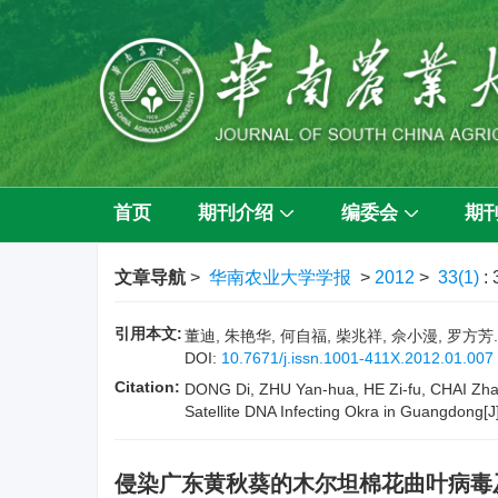
首页
期刊介绍
编委会
期
文章导航
>
华南农业大学学报
>
2012
>
33(1)
:
引用本文:
董迪, 朱艳华, 何自福, 柴兆祥, 佘小漫, 罗方芳
DOI:
10.7671/j.issn.1001-411X.2012.01.007
Citation:
DONG Di, ZHU Yan-hua, HE Zi-fu, CHAI Zha
Satellite DNA Infecting Okra in Guangdong[J
侵染广东黄秋葵的木尔坦棉花曲叶病毒