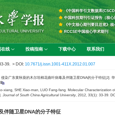
《中国科学引文数据库(CSCD
中国科技期刊引证报告（核心
《中文核心期刊要目总览》核
RCCSE中国核心学术期刊
刊在线
投稿指南
下载中心
联系我们
 33-39.
> DOI:
10.7671/j.issn.1001-411X.2012.01.007
. 侵染广东黄秋葵的木尔坦棉花曲叶病毒及伴随卫星DNA的分子特征[J]. 华南农业大学
o-xiang, SHE Xiao-man, LUO Fang-fang. Molecular Characterization o
].
Journal of South China Agricultural University
, 2012, 33(1): 33-39.
DO
及伴随卫星DNA的分子特征