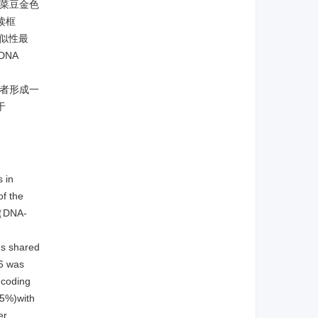
e菜豆金色
读框
相似性最
DNA
，三者形成一
于
 in
f the
t（DNA-
Fs shared
6 was
ncoding
.5%)with
er