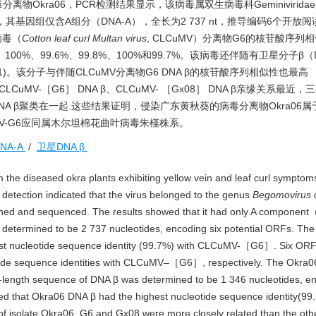
Okra06，PCR检测结果显示，该病毒属双生病毒科Geminivirida
其基因组仅含A组分（DNA-A），全长为2 737 nt，推导编码6个开放阅
叶病毒（
Cotton leaf curl Multan virus
, CLCuMV）分离物G6的核苷酸序列
00%、99.6%、99.8%、100%和99.7%。该病毒还伴随有卫星分子β（
(C1)。该分子与伴随CLCuMV分离物G6 DNA β的核苷酸序列相似性也最高
与CLCuMV-［G6］ DNA β、CLCuMV- ［Gx08］ DNA β亲缘关系最近
 DNA β聚类在一起.这些结果证明，侵染广东黄秋葵的病毒分离物Okra06属
MV-G6应同属木尔坦棉花曲叶病毒朱槿株系。
NA-A
/
卫星DNA β
 the diseased okra plants exhibiting yellow vein and leaf curl symptoms
tection indicated that the virus belonged to the genus
Begomovirus
o
loned and sequenced. The results showed that it had only A componen
etermined to be 2 737 nucleotides, encoding six potential ORFs. The
st nucleotide sequence identity (99.7%) with CLCuMV-［G6］. Six OR
de sequence identities with CLCuMV–［G6］, respectively. The Okra0
ull-length sequence of DNA β was determined to be 1 346 nucleotides, e
d that Okra06 DNA β had the highest nucleotide sequence identity(99
of isolate Okra06, G6 and Gx08 were more closely related than the oth