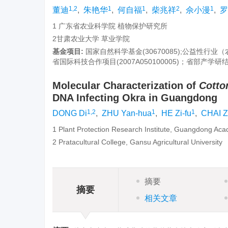
1,2
1
1
2
1
董迪
,
朱艳华
,
何自福
,
柴兆祥
,
佘小漫
,
罗
1 广东省农业科学院 植物保护研究所
2甘肃农业大学 草业学院
基金项目:
国家自然科学基金(30670085);公益性行业（农
省国际科技合作项目(2007A050100005)；省部产学研结合项
Molecular Characterization of
Cotton
DNA Infecting Okra in Guangdong
1,2
1
1
DONG Di
,
ZHU Yan-hua
,
HE Zi-fu
,
CHAI Z
1 Plant Protection Research Institute, Guangdong Acad
2 Pratacultural College, Gansu Agricultural University
摘要
摘要
相关文章