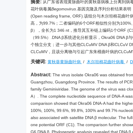
摘要:
从广东省表现黄脉曲叶的黄秋葵病株上分离到病毒分离物
花叶病毒属
Begomovirus
.基因克隆及序列分析结果表明，
(Open reading frame, ORF).该组分与木尔坦棉花曲
高，为99.7%；二者编码的6个ORF相似性分别为100%、1
β），全长为1 346 nt，推导其互补链上编码1个ORF 
（99.5%）.DNA β系统进化分析显示，Okra06 DNA β
个独立分支；进一步与其他CLCuMV DNA β和CLCuV
CLCuMV，且该分离物与引起广东朱槿曲叶病的CLCu
关键词:
黄秋葵黄脉曲叶病
/
木尔坦棉花曲叶病毒
/
D
Abstract:
The virus isolate Okra06 was obtained from
Guangzhou, Guangdong Province. The results of PCR de
family Geminiviridae. The genome of the virus was c
A）. The complete nucleotide sequence of DNA-A was d
comparison showed that Okra06 DNA-A had the highe
100%, 100%, 99.6%, 99.8%, 100% and 99.7% nucleoti
also associated with satellite DNA β molecular. The f
one potential ORF (C1). The comparison further showe
G6 DNA β. Phylogenetic analysis revealed that DNA β 