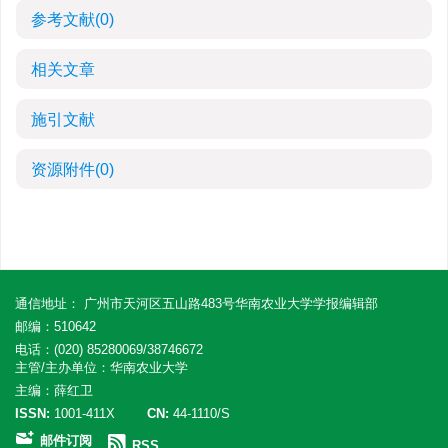
参考文献
(0)
相关文章
施引文献
资源附件
(0)
通信地址： 广州市天河区五山路483号华南农业大学学报编辑部
邮编：510642
电话：(020) 85280069/38746672
主管/主办单位：华南农业大学
主编：薛红卫
ISSN:
1001-411X
CN:
44-1110/S
邮件订阅
RSS