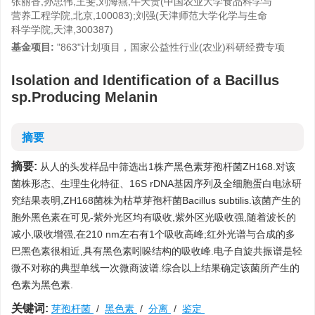
张丽香,孙忠伟,王斐,刘海燕,牛天贵(中国农业大学食品科学与
营养工程学院,北京,100083);刘强(天津师范大学化学与生命
科学学院,天津,300387)
基金项目:
"863"计划项目，国家公益性行业(农业)科研经费专项
Isolation and Identification of a Bacillus
sp.Producing Melanin
摘要
摘要:
从人的头发样品中筛选出1株产黑色素芽孢杆菌ZH168.对该
菌株形态、生理生化特征、16S rDNA基因序列及全细胞蛋白电泳研
究结果表明,ZH168菌株为枯草芽孢杆菌Bacillus subtilis.该菌产生的
胞外黑色素在可见-紫外光区均有吸收,紫外区光吸收强,随着波长的
减小,吸收增强,在210 nm左右有1个吸收高峰;红外光谱与合成的多
巴黑色素很相近,具有黑色素吲哚结构的吸收峰.电子自旋共振谱是轻
微不对称的典型单线一次微商波谱.综合以上结果确定该菌所产生的
色素为黑色素.
关键词:
芽孢杆菌
/
黑色素
/
分离
/
鉴定