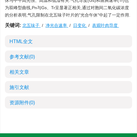
休与中午高光强、高温和低湿有关.气孔导度(Gs)和蒸腾速率(Tr)也
为双峰型曲线,Pn与Gs、Tr呈显著正相关,通过对胞间二氧化碳浓度
的分析表明,气孔限制在北五味子叶片的"光合午休"中起了一定作用.
关键词:
北五味子
/
净光合速率
/
日变化
/
表观叶肉导度
HTML全文
参考文献
(0)
相关文章
施引文献
资源附件
(0)