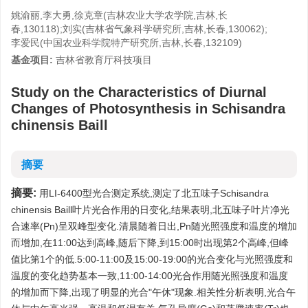
姚渝丽,李大勇,徐克章(吉林农业大学农学院,吉林,长
春,130118);刘实(吉林省气象科学研究所,吉林,长春,130062);
李爱民(中国农业科学院特产研究所,吉林,长春,132109)
基金项目:
吉林省教育厅科技项目
Study on the Characteristics of Diurnal
Changes of Photosynthesis in Schisandra
chinensis Baill
摘要
摘要:
用LI-6400型光合测定系统,测定了北五味子Schisandra
chinensis Baill叶片光合作用的日变化,结果表明,北五味子叶片净光
合速率(Pn)呈双峰型变化.清晨随着日出,Pn随光照强度和温度的增加
而增加,在11:00达到高峰,随后下降,到15:00时出现第2个高峰,但峰
值比第1个的低.5:00-11:00及15:00-19:00的光合变化与光照强度和
温度的变化趋势基本一致,11:00-14:00光合作用随光照强度和温度
的增加而下降,出现了明显的光合"午休"现象.相关性分析表明,光合午