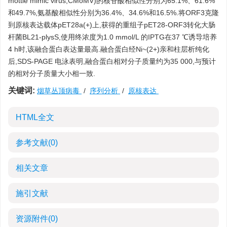
mottle mimic virus,CMoMV)的核苷酸相似性分别为65.1%、61.6%
和49.7%,氨基酸相似性分别为36.4%、34.6%和16.5%.将ORF3克隆
到原核表达载体pET28a(+)上,获得的重组子pET28-ORF3转化大肠
杆菌BL21-plysS,使用终浓度为1.0 mmol/L 的IPTG在37 ℃诱导培养
4 h时,该融合蛋白表达量最高.融合蛋白经Ni~(2+)亲和柱层析纯化
后,SDS-PAGE 电泳表明,融合蛋白相对分子质量约为35 000,与预计
的相对分子质量大小相一致.
关键词:
烟草丛顶病毒
/
序列分析
/
原核表达
HTML全文
参考文献
(0)
相关文章
施引文献
资源附件
(0)