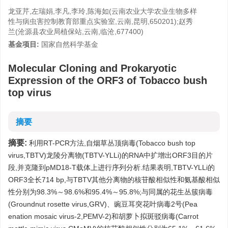
龙亚芹,左瑞娟,李凡,李玲,陈海如(云南农业大学农业生物多样
性与病虫害控制教育部重点实验室,云南,昆明,650201);赵秀
兰(沧源县农业局植保站,云南,临沧,677400)
基金项目:
国家自然科学基金
Molecular Cloning and Prokaryotic
Expression of the ORF3 of Tobacco bush
top virus
摘要
摘要:
利用RT-PCR方法,自烟草丛顶病毒(Tobacco bush top
virus,TBTV)龙陵分离物(TBTV-YLLi)的RNA中扩增出ORF3目的片
段,并克隆到pMD18-T载体上进行序列分析.结果表明,TBTV-YLLi的
ORF3全长714 bp,与TBTV其他分离物的核苷酸相似性和氨基酸相似
性分别为98.3%～98.6%和95.4%～95.8%;与同属的花生丛簇病毒
(Groundnut rosette virus,GRV)、豌豆耳突花叶病毒2号(Pea
enation mosaic virus-2,PEMV-2)和胡萝卜拟斑驳病毒(Carrot