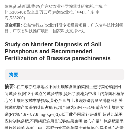
陈琼贤,赫新洲,曹健(广东省农业科学院蔬菜研究所,广东,广
州,510640);吕业成,万云巧(南海农业推广中心,广东,南
海,528200)
基金项目:
公益性行业(农业)科研专项经费项目，广东省科技计划项
目，广东省科技推广项目，国家科技支撑计划
Study on Nutrient Diagnosis of Soil
Phosphorus and Recommended
Fertilization of Brassica parachinensis
摘要
摘要:
在广东赤红壤地区不同土壤磷含量的菜园土进行菜心磷肥田
间试验.根据18个试点的试验结果,提出了质地为中壤土的菜园种植菜
心的土壤速效磷丰缺指标,菜心产量与土壤速效磷含量呈抛物线相关.
施磷肥增产显著的菜田占68%,增产率为28%～51%;适宜的土壤速效
磷(P)为54.6～87.8 mg·kg~(-1);低于此范围应补充磷肥,超过此范围
应控制施磷肥.不同磷肥施用量试验结果表明,菜心产量与施磷肥量呈
抛物线相关,在低、中、高肥力水平的菜园土种植菜心,要求菜心产量